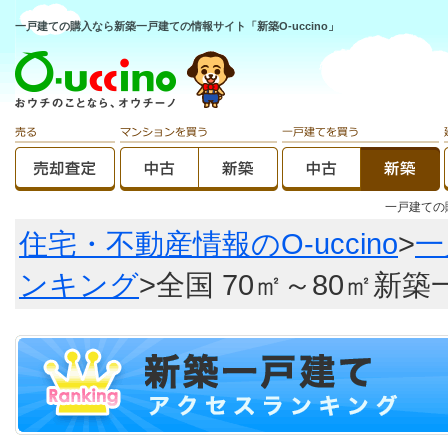
一戸建ての購入なら新築一戸建ての情報サイト「新築O-uccino」
一戸建て
住宅・不動産情報のO-uccino
>
一
ンキング
>全国 70㎡～80㎡新