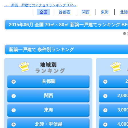
→ 新築一戸建てのアクセスランキングTOPへ
全国
首都圏
関西
東海
北陸
2015年06月 全国 70㎡～80㎡ 新築一戸建てランキング BE
※
新築一戸建て 条件別ランキング
首都圏
関西
2,0
東海
3,0
北陸・甲信越
4,0