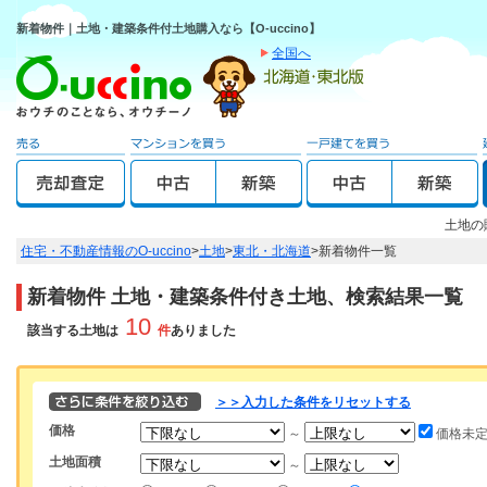
新着物件｜土地・建築条件付土地購入なら【O-uccino】
全国へ
土地の
住宅・不動産情報のO-uccino
>
土地
>
東北・北海道
>
新着物件一覧
新着物件 土地・建築条件付き土地、検索結果一覧
10
該当する土地は
件
ありました
＞＞入力した条件をリセットする
価格
～
価格未
土地面積
～