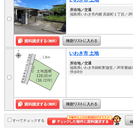
所在地／交通
福島県いわき市内郷 高坂町１丁目／JR常
いわき市 土地
所在地／交通
福島県いわき市錦町釈迦堂／JR常磐線/勿
停歩8分
すべてチェックする