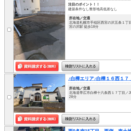
注目のポイント！！
建築条件なし整形地高低差なし
所在地／交通
北海道札幌市手稲区西宮の沢五条１丁目
宮の沢駅 徒歩18分
♪白樺エリア♪白樺１６西１７
所在地／交通
北海道帯広市白樺十六条西１７丁目／JR
28分