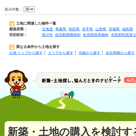
表示件数：
土地に関連した物件一覧
都道府県：
北海道
青森県
秋田県
岩手県
山形県
宮城県
福島県
市区町村：
旭川市
紋別郡西興部村
虻田郡留寿都村
利尻郡利尻富
異なる条件から土地を探す
土地 トップから探す
│
エリアから探す
│
沿線から探す
│
会社情報から探す
新築・土地の購入を検討す