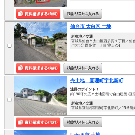
仙台市 太白区 土地
所在地／交通
宮城県仙台市太白区西多賀１丁目／仙台
バス5分 西多賀一丁目/停歩2分
売土地 亘理町字北新町
注目のポイント！！
約190坪の広々土地面積で自由建築♪亘
所在地／交通
宮城県亘理郡亘理町字北新町／JR常磐線
いわき市 土地