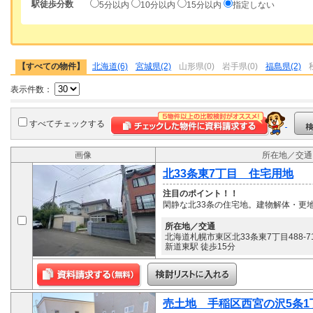
駅徒歩分数
5分以内
10分以内
15分以内
指定しない
【すべての物件】
北海道(6)
宮城県(2)
山形県(0)
岩手県(0)
福島県(2)
表示件数：
すべてチェックする
画像
所在地／交通
北33条東7丁目 住宅用地
注目のポイント！！
閑静な北33条の住宅地。建物解体・更
所在地／交通
北海道札幌市東区北33条東7丁目488-
新道東駅 徒歩15分
売土地 手稲区西宮の沢5条1