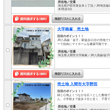
所在地／交通
埼玉県戸田市美女木１丁目／JR埼京線/
木/停歩3分
大字南峯 売土地
注目のポイント！！
JR八高線「金子」駅徒歩11分の売地で
ーで自由にマイホームを建築可能です
所在地／交通
埼玉県入間市大字南峯／JR八高線/金子駅
売土地 入間市大字野田
注目のポイント！！
緑と心地よくつながる広々とした敷地
ん。小学校まで徒歩３分と近く、子育
所在地／交通