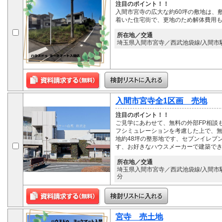
注目のポイント！！
入間市宮寺の広大な約60坪の敷地は、
着いた住宅街で、更地のため解体費用
所在地／交通
埼玉県入間市宮寺／西武池袋線/入間市駅 
入間市宮寺全1区画 売地
注目のポイント！！
ご見学にあわせて、無料の外部FP相談
フシミュレーションを考慮した上で、無
地約48坪の整形地です、セブンイレブン
す、お好きなハウスメーカーで建築で
所在地／交通
埼玉県入間市宮寺／西武池袋線/入間市駅 
分
宮寺 売土地