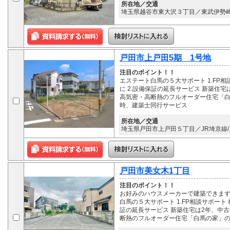
所在地／交通
埼玉県越谷市東大沢３丁目／東武伊勢崎線
戸田市上戸田5期 1号地
注目のポイント！！
エステート白馬の５大サポート 1.F
に 2.設備保証の延長サービス 新築住
高気密・高断熱のフルオーダー住宅「白
時、建築士同行サービス
所在地／交通
埼玉県戸田市上戸田５丁目／JR埼京線/
戸田市美女木1丁目
注目のポイント！！
お好みのハウスメーカーで建築できます
白馬の５大サポート 1.FP相談サポー
証の延長サービス 新築住宅は2年、中古
断熱のフルオーダー住宅「白馬の家」