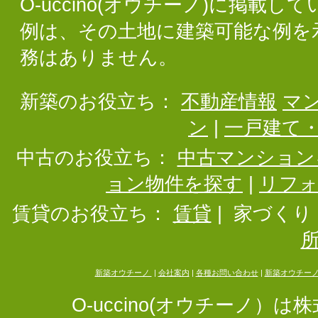
O-uccino(オウチーノ)に掲
例は、その土地に建築可能な例を
務はありません。
新築のお役立ち：
不動産情報
マ
ン
|
一戸建て
中古のお役立ち：
中古マンション
ョン物件を探す
|
リフ
賃貸のお役立ち：
賃貸
|
家づくり
新築オウチーノ
|
会社案内
|
各種お問い合わせ
|
新築オウチー
O-uccino(オウチーノ