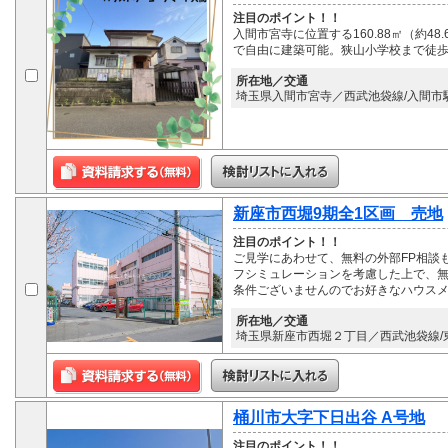
注目のポイント！！
入間市宮寺に位置する160.88㎡（約4
で自由に建築可能。狭山小学校まで徒歩
所在地／交通
埼玉県入間市宮寺／西武池袋線/入間市駅
新座市西堀9期全1区画 売地
注目のポイント！！
ご見学にあわせて、無料の外部FP相談
フシミュレーションを考慮した上で、無
条件ございませんのでお好きなハウス
所在地／交通
埼玉県新座市西堀２丁目／西武池袋線/東
桶川市大字下日出谷 A号地
注目のポイント！！