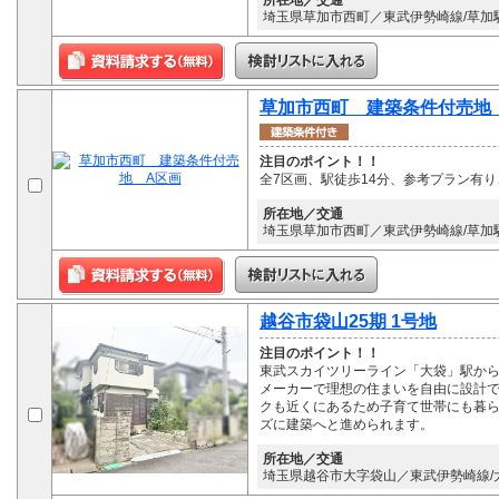
所在地／交通
埼玉県草加市西町／東武伊勢崎線/草加駅
草加市西町 建築条件付売地
注目のポイント！！
全7区画、駅徒歩14分、参考プラン有
所在地／交通
埼玉県草加市西町／東武伊勢崎線/草加駅
越谷市袋山25期 1号地
注目のポイント！！
東武スカイツリーライン「大袋」駅から
メーカーで理想の住まいを自由に設計
クも近くにあるため子育て世帯にも暮ら
ズに建築へと進められます。
所在地／交通
埼玉県越谷市大字袋山／東武伊勢崎線/大