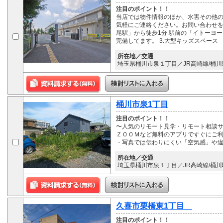
注目のポイント！！
当店では物件情報のほか、水害その他
気軽にご連絡ください。お問い合わせをお
尾駅」から徒歩1分 駅前の「イトーヨー
完備してます。 3.大型キッズスペース
所在地／交通
埼玉県桶川市泉１丁目／JR高崎線/桶川駅
桶川市泉1丁目
注目のポイント！！
〜人気のリモート見学・リモート相談サ
ＺＯＯＭなど無料のアプリですぐにご利
・写真では伝わりにくい「空気感」や
所在地／交通
埼玉県桶川市泉１丁目／JR高崎線/桶川駅
久喜市栗橋東1丁目
注目のポイント！！