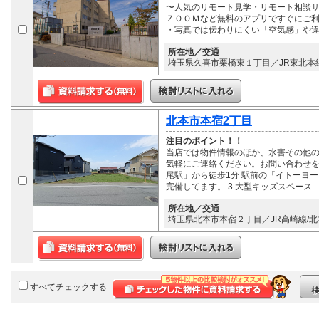
〜人気のリモート見学・リモート相談サ
ＺＯＯＭなど無料のアプリですぐにご利
・写真では伝わりにくい「空気感」や
所在地／交通
埼玉県久喜市栗橋東１丁目／JR東北本線
北本市本宿2丁目
注目のポイント！！
当店では物件情報のほか、水害その他
気軽にご連絡ください。お問い合わせをお
尾駅」から徒歩1分 駅前の「イトーヨー
完備してます。 3.大型キッズスペース
所在地／交通
埼玉県北本市本宿２丁目／JR高崎線/北
すべてチェックする