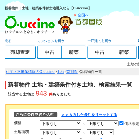
新着物件｜土地・建築条件付土地購入なら【O-uccino】
全国へ
土地の
住宅・不動産情報のO-uccino
>
土地
>
首都圏
>
新着物件一覧
新着物件 土地・建築条件付き土地、検索結果一覧
943
該当する土地は
件
ありました
＞＞入力した条件をリセットする
価格
～
価格未
土地面積
～