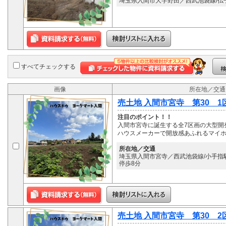
埼玉県入間市大字野田／西武池袋線/仏子
すべてチェックする
画像
所在地／交通
売土地 入間市宮寺 第30 1
注目のポイント！！
入間市宮寺に誕生する全7区画の大型開
ハウスメーカーで開放感あふれるマイ
所在地／交通
埼玉県入間市宮寺／西武池袋線/小手指駅 
停歩8分
売土地 入間市宮寺 第30 2