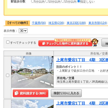
駅徒歩分数
5分以内
10分以内
15分以内
指定しない
【すべての物件】
千葉県(56)
埼玉県(236)
東京23区(188)
東京市部(124)
表示件数：
すべてチェックする
画像
所在地／交通
上尾市愛宕1丁目 4期 3区
注目のポイント！！
・上尾駅まで徒歩11分の立地 ・お好
所在地／交通
埼玉県上尾市愛宕１丁目／JR高崎線/上
上尾市愛宕1丁目 4期 2区