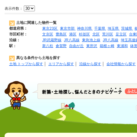
表示件数：
土地に関連した物件一覧
都道府県：
東京23区
東京市部
神奈川県
千葉県
埼玉県
茨城県
市区町村：
文京区
豊島区
港区
杉並区
北区
荒川区
足立区
台東
沿線：
JR武蔵野線
JR八高線
東急池上線
JR八高線
埼玉高速
駅：
新八柱
倉賀野
自由が丘
東所沢
箱根ヶ崎
東浦和
鉢
異なる条件から土地を探す
土地 トップから探す
│
エリアから探す
│
沿線から探す
│
会社情報から探す