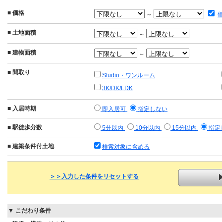
■
価格
～
■
土地面積
～
■
建物面積
～
■
間取り
Studio・ワンルーム
3K/DK/LDK
■
入居時期
即入居可
指定しない
■
駅徒歩分数
5分以内
10分以内
15分以内
指定
■
建築条件付土地
検索対象に含める
＞＞入力した条件をリセットする
▼ こだわり条件