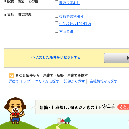
■
設備・構造・その他
間取り図あり
■
立地・周辺環境
複数路線利用可
中学校徒歩10分以内
南面道路
＞＞入力した条件をリセットする
異なる条件から一戸建て・新築一戸建てを探す
戸建て トップ
│
エリアから探す
│
沿線から探す
│
会社情報から探す