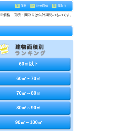
価
価格
建
建物面積
間
間取り
建て※価格・面積・間取りは集計期間のものです。
60㎡以下
60㎡～70㎡
70㎡～80㎡
80㎡～90㎡
90㎡～100㎡