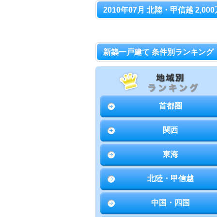
2010年07月 北陸・甲信越 2,0
新築一戸建て 条件別ランキング
首都圏
関西
東海
北陸・甲信越
中国・四国