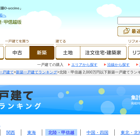
-uccino」
国へ
一戸建ての購入
エリアから探す
沿線から探す
一戸建て
>
新築一戸建てランキング
>北陸・甲信越 2,000万円以下新築一戸建てラン
集計
掲載
へ
関西
東海
北陸・甲信越
中国・四国
東北・北