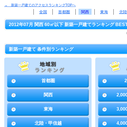
→ 新築一戸建てのアクセスランキングTOPへ
全国
首都圏
関西
東海
北陸
2012年07月 関西 60㎡以下 新築一戸建てランキング BEST
新築一戸建て 条件別ランキング
首都圏
関西
2,0
東海
3,0
北陸・甲信越
4,0