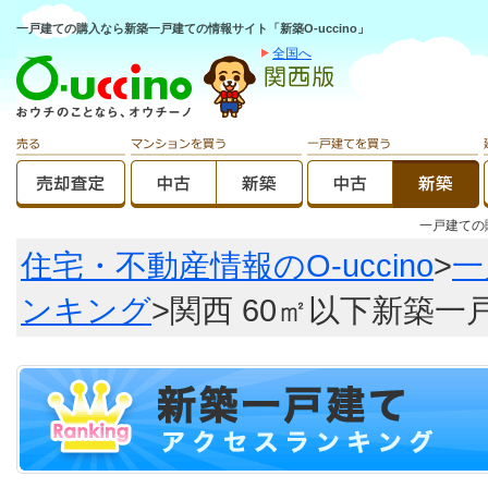
一戸建ての購入なら新築一戸建ての情報サイト「新築O-uccino」
全国へ
一戸建て
住宅・不動産情報のO-uccino
>
一
ンキング
>関西 60㎡以下新築