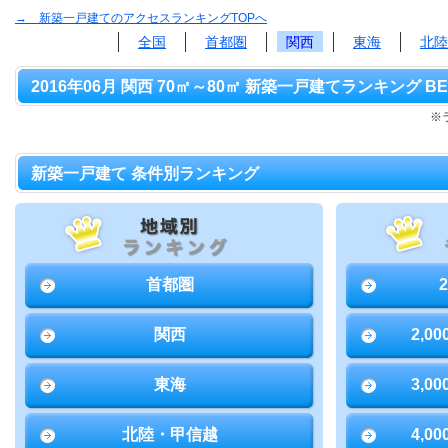
→ 新築一戸建てのアクセスランキングTOPへ
全国
首都圏
関西
東海
北陸
2016年06月 関西 70㎡～80㎡ 新築一戸建てランキング BE
※
新築一戸建て 条件別ランキング
首都圏
関西
2,0
東海
3,0
北陸・甲信越
4,0