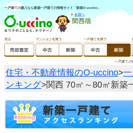
一戸建ての購入なら新築一戸建ての情報サイト「新築O-uccino」
全国へ
一戸建て
住宅・不動産情報のO-uccino
>
一
ンキング
>関西 70㎡～80㎡新