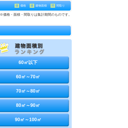
価
価格
建
建物面積
間
間取り
戸建て※価格・面積・間取りは集計期間のものです。
60㎡以下
60㎡～70㎡
70㎡～80㎡
80㎡～90㎡
90㎡～100㎡