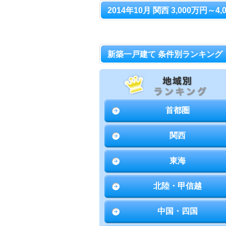
2014年10月 関西 3,000万円～
新築一戸建て 条件別ランキング
首都圏
関西
東海
北陸・甲信越
中国・四国