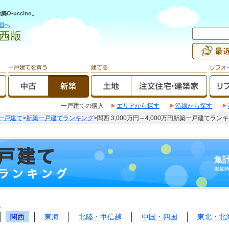
-uccino」
国へ
一戸建ての購入
エリアから探す
沿線から探す
一戸建て
>
新築一戸建てランキング
>関西 3,000万円～4,000万円新築一戸建てラン
集計
掲載
へ
関西
東海
北陸・甲信越
中国・四国
東北・北