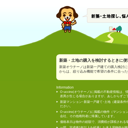
新築・土地の購入を検討するときに便利
新築オウチーノは新築一戸建ての購入検討に
からは、絞り込み機能で希望の条件に合った
Information
O-uccino(オウチーノ)に掲載の不動産
差異が生じる場合がありますが、あしからずご
新築マンション･新築一戸建て･土地（建築条
ださい。
O-uccino(オウチーノ)に掲載の物件（
会社、その他権利者に帰属しています。
価格表示は物件の総額で、消費税が課税される
一部、完成後1年以上を経過した未入居物件が