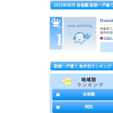
2013年08月 首都圏 新築一戸建
O-uc
青森県三
福井鉄道
詳細を
新築一戸建て 条件別ランキング
首都圏
関西