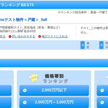
てランキング BEST5
※ランキング該当条件： 新築一戸建
cinoテスト物件＜戸建＞_full
戸郡新郷村テスト_所在地名（町名・番地など）
テスト_この物件は
福武線/たけふ新駅 徒歩10分
せん。
見る
問い合わせをする
検討リストに入れる
未
9
価
建
定
1
2,000万円以下
2,000万円～3,000万円