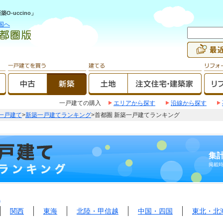
-uccino」
国へ
一戸建ての購入
エリアから探す
沿線から探す
一戸建て
>
新築一戸建てランキング
>首都圏 新築一戸建てランキング
集計
掲載
へ
関西
東海
北陸・甲信越
中国・四国
東北・北