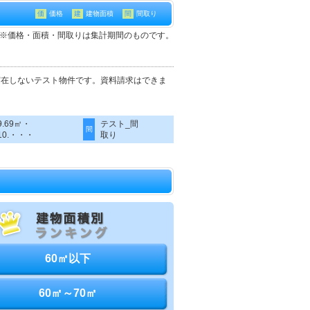
価
価格
建
建物面積
間
間取り
て※価格・面積・間取りは集計期間のものです。
実在しないテスト物件です。資料請求はできま
9.69㎡・
テスト_間
間
10.・・・
取り
60㎡以下
60㎡～70㎡