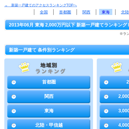
→ 新築一戸建てのアクセスランキングTOPへ
全国
首都圏
関西
東海
北陸
2013年06月 東海 2,000万円以下 新築一戸建てランキング 
※ラ
新築一戸建て 条件別ランキング
首都圏
関西
2,0
東海
3,0
北陸・甲信越
4,0