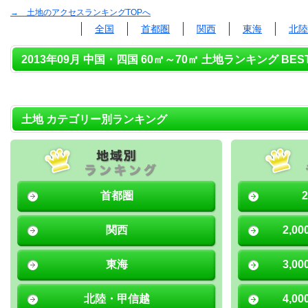
→ 土地のアクセスランキングTOPへ
全国
首都圏
関西
東海
北陸
2013年09月 中国・四国 60㎡～70㎡ 土地ランキング BES
土地 カテゴリー別ランキング
首都圏
関西
2,0
東海
3,0
北陸・甲信越
4,0