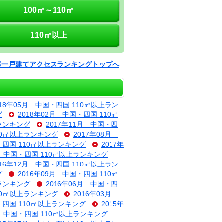
100㎡～110㎡
110㎡以上
築一戸建てアクセスランキングトップへ
018年05月 中国・四国 110㎡以上ラン
グ
2018年02月 中国・四国 110㎡
上ランキング
2017年11月 中国・四
110㎡以上ランキング
2017年08月
・四国 110㎡以上ランキング
2017年
月 中国・四国 110㎡以上ランキング
016年12月 中国・四国 110㎡以上ラン
グ
2016年09月 中国・四国 110㎡
上ランキング
2016年06月 中国・四
110㎡以上ランキング
2016年03月
・四国 110㎡以上ランキング
2015年
月 中国・四国 110㎡以上ランキング