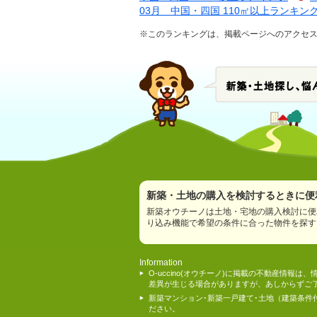
03月 中国・四国 110㎡以上ランキン
※このランキングは、掲載ページへのアクセス数
新築・土地の購入を検討するときに便利
新築オウチーノは土地・宅地の購入検討に便
り込み機能で希望の条件に合った物件を探す
Information
O-uccino(オウチーノ)に掲載の不動産
差異が生じる場合がありますが、あしからずご
新築マンション･新築一戸建て･土地（建築条
ださい。