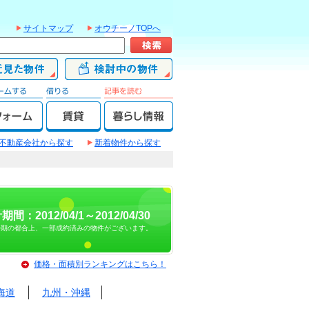
サイトマップ
オウチーノTOPへ
不動産会社から探す
新着物件から探す
期間：2012/04/1～2012/04/30
時期の都合上、一部成約済みの物件がございます。
価格・面積別ランキングはこちら！
海道
九州・沖縄