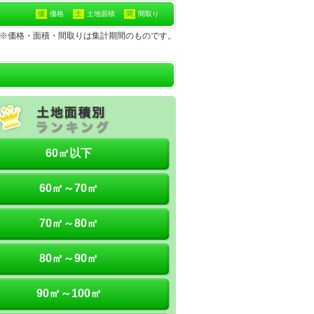
価
価格
土
土地面積
間
間取り
地※価格・面積・間取りは集計期間のものです。
60㎡以下
60㎡～70㎡
70㎡～80㎡
80㎡～90㎡
90㎡～100㎡