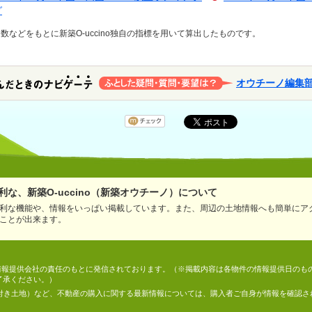
グ
などをもとに新築O-uccino独自の指標を用いて算出したものです。
オウチーノ編集
な、新築O-uccino（新築オウチーノ）について
利な機能や、情報をいっぱい掲載しています。また、周辺の土地情報へも簡単にア
ことが出来ます。
情報は、情報提供会社の責任のもとに発信されております。（※掲載内容は各物件の情報提供日の
了承ください。）
件付き土地）など、不動産の購入に関する最新情報については、購入者ご自身が情報を確認さ