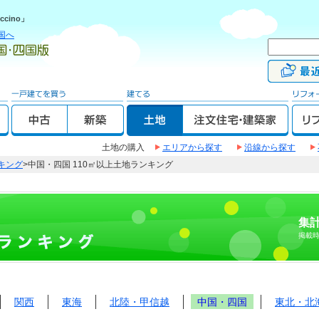
cino」
国へ
土地の購入
エリアから探す
沿線から探す
キング
>中国・四国 110㎡以上土地ランキング
集計
掲載
関西
東海
北陸・甲信越
中国・四国
東北・北