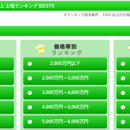
以上 土地ランキング BEST5
※ランキング該当条件： 110㎡以上の土
2,000万円以下
2,000万円～3,000万円
3,000万円～4,000万円
4,000万円～5,000万円
5,000万円～6,000万円