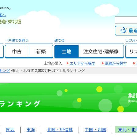
cino」
国へ
土地の購入
エリアから探す
沿線から探す
キング
>東北・北海道 2,000万円以下土地ランキング
集計
掲載
関西
東海
北陸・甲信越
中国・四国
東北・北