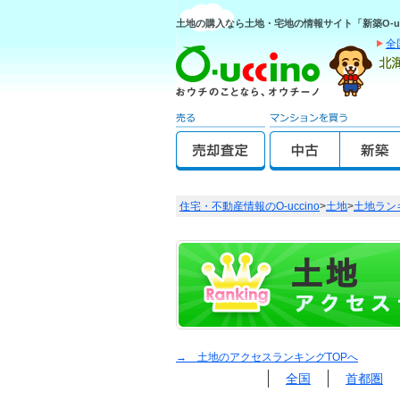
土地の購入なら土地・宅地の情報サイト「新築O-uc
全
住宅・不動産情報のO-uccino
>
土地
>
土地ラン
→ 土地のアクセスランキングTOPへ
全国
首都圏