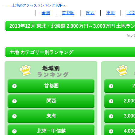
→ 土地のアクセスランキングTOPへ
全国
首都圏
関西
東海
北陸
2013年12月 東北・北海道 2,000万円～3,000万円 土地ラ
※ラ
土地 カテゴリー別ランキング
首都圏
関西
2,0
東海
3,0
北陸・甲信越
4,0