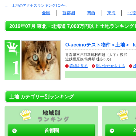
→ 土地のアクセスランキングTOPへ
全国
首都圏
関西
東海
北陸
2016年07月 東北・北海道 7,000万円以上 土地ランキング 
O-uccinoテスト物件＜土地＞_fu
青森県三戸郡新郷村西越（大字）後沢
近鉄橿原線/筒井駅 徒歩60分
詳細を見る
問い合わせをする
土地 カテゴリー別ランキング
首都圏