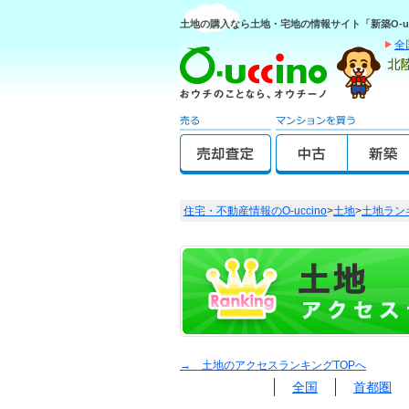
土地の購入なら土地・宅地の情報サイト「新築O-uc
全
住宅・不動産情報のO-uccino
>
土地
>
土地ラン
→ 土地のアクセスランキングTOPへ
全国
首都圏