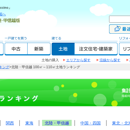
cino」
国へ
土地の購入
エリアから探す
沿線から探す
キング
>北陸・甲信越 100㎡～110㎡土地ランキング
集計
掲載
関西
東海
北陸・甲信越
中国・四国
東北・北