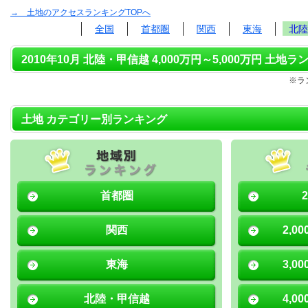
→ 土地のアクセスランキングTOPへ
全国
首都圏
関西
東海
北陸
2010年10月 北陸・甲信越 4,000万円～5,000万円 土地ラ
※ラ
土地 カテゴリー別ランキング
首都圏
関西
2,0
東海
3,0
北陸・甲信越
4,0