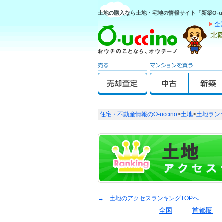
土地の購入なら土地・宅地の情報サイト「新築O-uc
全
住宅・不動産情報のO-uccino
>
土地
>
土地ラン
→ 土地のアクセスランキングTOPへ
全国
首都圏