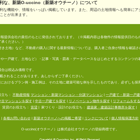
な、新築O-uccino（新築オウチーノ）について
利な機能や、情報をいっぱい掲載しています。また、周辺の土地情報へも簡単にア
ことが出来ます。
情報は、情報提供会社の責任のもとに発信されております。（※掲載内容は各物件の情報提供日の
了承ください。）
件付き土地）など、不動産の購入に関する最新情報については、購入者ご自身が情報を確認さ
マンションや一戸建て、土地など）・記事・写真・図表・データベースをはじめとするコンテンツ
場合は税込み価格です。
掲載されることがあります。あしからずご了承ください。
地の情報におけるプラン例・施工例は、その土地に建築可能な例を示したものであり、必ずしも
役立ち：
不動産情報
マンション・新築マンション・分譲マンション
|
一戸建て・新築一戸建
中古マンションを探す
|
中古一戸建てを探す
|
リノベーション物件を探す
|
リフォームをす
賃貸のお役立ち：
賃貸
|
家づくり・設計のお役立ち：
建築家・建築設計事務所を探す
|
内
|
各種お問い合わせ
|
新築オウチーノへの掲載ご希望
|
リンクについて
|
個人情報保護方針
O-uccino(オウチーノ）は株式会社オウチーノの登録商標です。