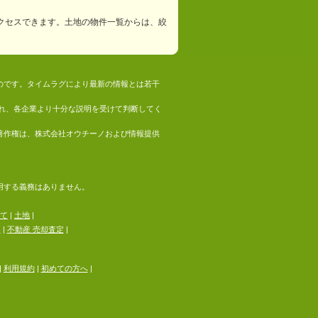
クセスできます。土地の物件一覧からは、絞
ものです。タイムラグにより最新の情報とは若干
れ、各企業より十分な説明を受けて判断してく
の著作権は、株式会社オウチーノおよび情報提供
採用する義務はありません。
て
|
土地
|
る
|
不動産 売却査定
|
|
利用規約
|
初めての方へ
|