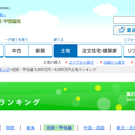
cino」
国へ
土地の購入
エリアから探す
沿線から探す
キング
>北陸・甲信越 5,000万円～6,000万円土地ランキング
集計
掲載
関西
東海
北陸・甲信越
中国・四国
東北・北