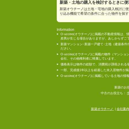
新築・土地の購入を検討するときに便利
新築オウチーノは土地・宅地の購入検討に便
り込み機能で希望の条件に合った物件を探す
Information
O-uccino(オウチーノ)に掲載の不動産
差異が生じる場合がありますが、あしからずご
新築マンション･新築一戸建て･土地（建築条
ださい。
O-uccino(オウチーノ)に掲載の物件（
会社、その他権利者に帰属しています。
価格表示は物件の総額で、消費税が課税される
一部、完成後1年以上を経過した未入居物件が
O-uccino(オウチーノ)に掲載している土
新築のお
中古のお役立ち：
新築オウチーノ
|
会社案