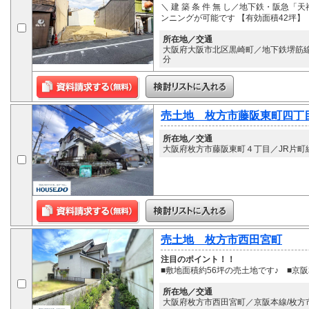
＼ 建 築 条 件 無 し／地下鉄・阪
ンニングが可能です 【有効面積42坪】
所在地／交通
大阪府大阪市北区黒崎町／地下鉄堺筋線
分
売土地 枚方市藤阪東町四丁
所在地／交通
大阪府枚方市藤阪東町４丁目／JR片町線
売土地 枚方市西田宮町
注目のポイント！！
■敷地面積約56坪の売土地です♪ ■京
所在地／交通
大阪府枚方市西田宮町／京阪本線/枚方市