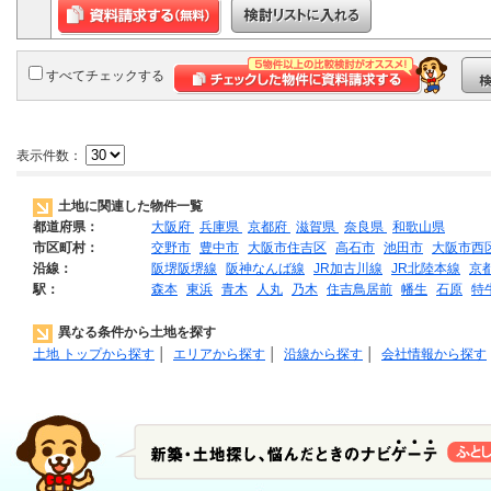
すべてチェックする
表示件数：
土地に関連した物件一覧
都道府県：
大阪府
兵庫県
京都府
滋賀県
奈良県
和歌山県
市区町村：
交野市
豊中市
大阪市住吉区
高石市
池田市
大阪市西
沿線：
阪堺阪堺線
阪神なんば線
JR加古川線
JR北陸本線
京
駅：
森本
東浜
青木
人丸
乃木
住吉鳥居前
幡生
石原
特
異なる条件から土地を探す
土地 トップから探す
│
エリアから探す
│
沿線から探す
│
会社情報から探す