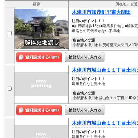
画像
所在地／交通
木津川市加茂町里東大間田
注目のポイント！！
■加茂駅徒歩15分■建築条件無し■解
道路との高低差がない平坦地
所在地／交通
京都府木津川市加茂町里東大間田／JR関
木津川市城山台１１丁目土地
注目のポイント！！
建築条件なし売土地
所在地／交通
京都府木津川市城山台１１丁目／JR奈良
木津川市城山台１１丁目土地
注目のポイント！！
建築条件なし売土地