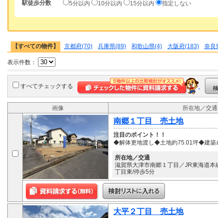
駅徒歩分数
5分以内
10分以内
15分以内
指定しない
【すべての物件】
京都府(70)
兵庫県(89)
和歌山県(4)
大阪府(183)
奈良県
表示件数：
すべてチェックする
画像
所在地／交通
南郷１丁目 売土地
注目のポイント！！
◆解体更地渡し◆土地約75.01坪◆
所在地／交通
滋賀県大津市南郷１丁目／JR東海道本線
丁目東/停歩5分
大平２丁目 売土地