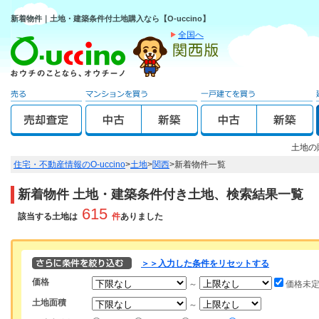
新着物件｜土地・建築条件付土地購入なら【O-uccino】
全国へ
土地の
住宅・不動産情報のO-uccino
>
土地
>
関西
>
新着物件一覧
新着物件 土地・建築条件付き土地、検索結果一覧
615
該当する土地は
件
ありました
＞＞入力した条件をリセットする
価格
～
価格未
土地面積
～