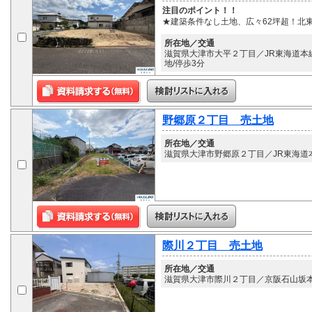
注目のポイント！！
★建築条件なし土地、広々62坪超！北
所在地／交通
滋賀県大津市大平２丁目／JR東海道本線
地/停歩3分
野郷原２丁目 売土地
所在地／交通
滋賀県大津市野郷原２丁目／JR東海道本
際川２丁目 売土地
所在地／交通
滋賀県大津市際川２丁目／京阪石山坂本