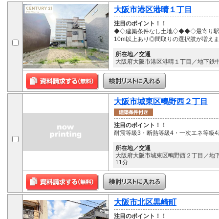
大阪市港区港晴１丁目
注目のポイント！！
◆◇建築条件なし土地◇◆◆◇最寄り
10m以上あり◎間取りの選択肢が増え
所在地／交通
大阪府大阪市港区港晴１丁目／地下鉄中央
大阪市城東区鴫野西２丁目
注目のポイント！！
耐震等級3・断熱等級4・一次エネ等級
所在地／交通
大阪府大阪市城東区鴫野西２丁目／地下
11分
大阪市北区黒崎町
注目のポイント！！