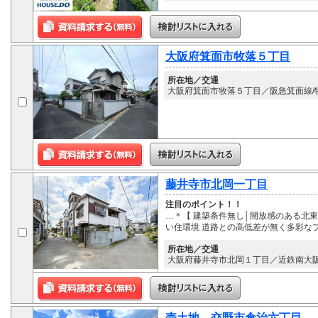
大阪府箕面市牧落５丁目
所在地／交通
大阪府箕面市牧落５丁目／阪急箕面線/牧
藤井寺市北岡一丁目
注目のポイント！！
…＊【 建築条件無し│開放感のある北
い住環境 道路との高低差が無く多彩な
所在地／交通
大阪府藤井寺市北岡１丁目／近鉄南大阪
売土地 交野市倉治六丁目