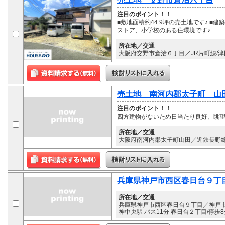
注目のポイント！！
■敷地面積約44.9坪の売土地です♪ 
ストア、小学校のある住環境です♪
所在地／交通
大阪府交野市倉治６丁目／JR片町線/津
売土地 南河内郡太子町 山
注目のポイント！！
四方建物がないため日当たり良好、眺
所在地／交通
大阪府南河内郡太子町山田／近鉄長野線/
兵庫県神戸市西区春日台９丁
所在地／交通
兵庫県神戸市西区春日台９丁目／神戸市
神中央駅 バス11分 春日台２丁目/停歩8