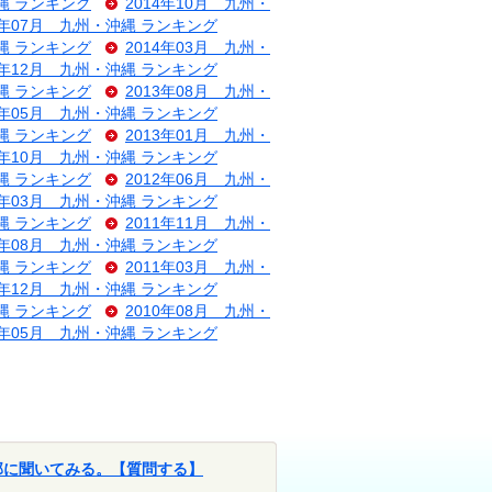
沖縄 ランキング
2014年10月 九州・
4年07月 九州・沖縄 ランキング
沖縄 ランキング
2014年03月 九州・
3年12月 九州・沖縄 ランキング
沖縄 ランキング
2013年08月 九州・
3年05月 九州・沖縄 ランキング
沖縄 ランキング
2013年01月 九州・
2年10月 九州・沖縄 ランキング
沖縄 ランキング
2012年06月 九州・
2年03月 九州・沖縄 ランキング
沖縄 ランキング
2011年11月 九州・
1年08月 九州・沖縄 ランキング
沖縄 ランキング
2011年03月 九州・
0年12月 九州・沖縄 ランキング
沖縄 ランキング
2010年08月 九州・
0年05月 九州・沖縄 ランキング
部に聞いてみる。【質問する】