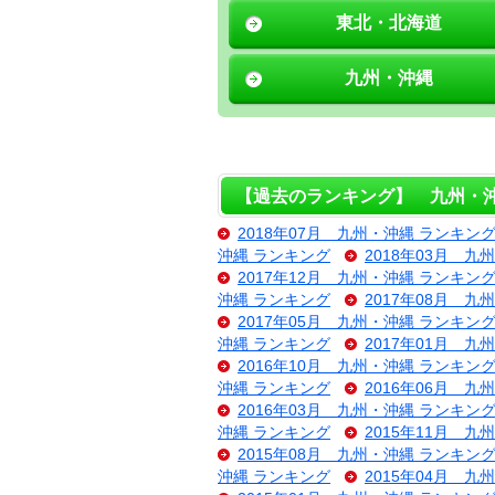
東北・北海道
九州・沖縄
【過去のランキング】 九州・沖
2018年07月 九州・沖縄 ランキン
沖縄 ランキング
2018年03月 九
2017年12月 九州・沖縄 ランキン
沖縄 ランキング
2017年08月 九
2017年05月 九州・沖縄 ランキン
沖縄 ランキング
2017年01月 九
2016年10月 九州・沖縄 ランキン
沖縄 ランキング
2016年06月 九
2016年03月 九州・沖縄 ランキン
沖縄 ランキング
2015年11月 九
2015年08月 九州・沖縄 ランキン
沖縄 ランキング
2015年04月 九