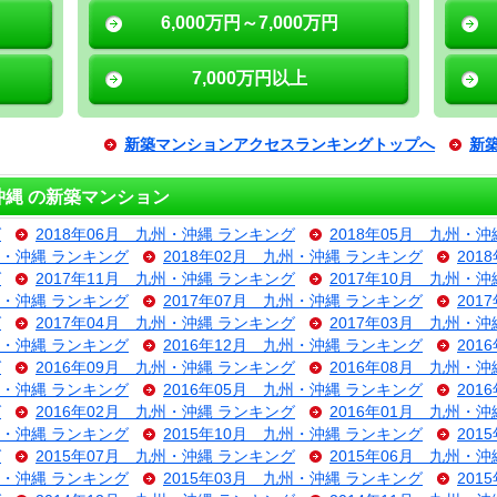
6,000万円～7,000万円
7,000万円以上
新築マンションアクセスランキングトップへ
新
縄 の新築マンション
グ
2018年06月 九州・沖縄 ランキング
2018年05月 九州・
州・沖縄 ランキング
2018年02月 九州・沖縄 ランキング
201
グ
2017年11月 九州・沖縄 ランキング
2017年10月 九州・
州・沖縄 ランキング
2017年07月 九州・沖縄 ランキング
201
グ
2017年04月 九州・沖縄 ランキング
2017年03月 九州・
州・沖縄 ランキング
2016年12月 九州・沖縄 ランキング
201
グ
2016年09月 九州・沖縄 ランキング
2016年08月 九州・
州・沖縄 ランキング
2016年05月 九州・沖縄 ランキング
201
グ
2016年02月 九州・沖縄 ランキング
2016年01月 九州・
州・沖縄 ランキング
2015年10月 九州・沖縄 ランキング
201
グ
2015年07月 九州・沖縄 ランキング
2015年06月 九州・
州・沖縄 ランキング
2015年03月 九州・沖縄 ランキング
201