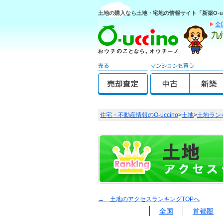
土地の購入なら土地・宅地の情報サイト「新築O-uc
全
住宅・不動産情報のO-uccino
>
土地
>
土地ラン
→ 土地のアクセスランキングTOPへ
全国
首都圏