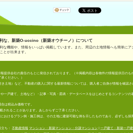
な、新築O-uccino（新築オウチーノ）について
利な機能や、情報をいっぱい掲載しています。また、周辺の土地情報へも簡単にア
ことが出来ます。
情報は、情報提供会社の責任のもとに発信されております。（※掲載内容は各物件の情報提供日の
了承ください。）
件付き土地）など、不動産の購入に関する最新情報については、購入者ご自身が情報を確認さ
マンションや一戸建て、土地など）・記事・写真・図表・データベースをはじめとするコンテンツ
場合は税込み価格です。
掲載されることがあります。あしからずご了承ください。
地の情報におけるプラン例・施工例は、その土地に建築可能な例を示したものであり、必ずしも
役立ち：
不動産情報
マンション・新築マンション・分譲マンション
|
一戸建て・新築一戸建