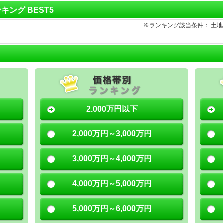
キング BEST5
※ランキング該当条件： 土
2,000万円以下
2,000万円～3,000万円
3,000万円～4,000万円
4,000万円～5,000万円
5,000万円～6,000万円