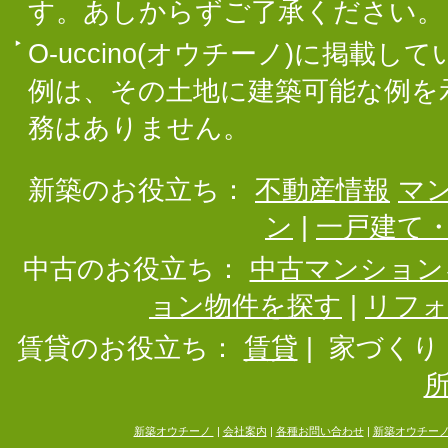
す。あしからずご了承ください。
O-uccino(オウチーノ)に掲
例は、その土地に建築可能な例を
務はありません。
新築のお役立ち：
不動産情報
マ
ン
|
一戸建て
中古のお役立ち：
中古マンション
ョン物件を探す
|
リフ
賃貸のお役立ち：
賃貸
|
家づくり
新築オウチーノ
|
会社案内
|
各種お問い合わせ
|
新築オウチー