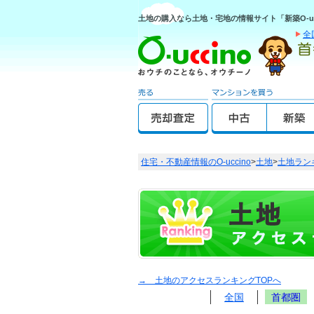
土地の購入なら土地・宅地の情報サイト「新築O-uc
全
住宅・不動産情報のO-uccino
>
土地
>
土地ラン
→ 土地のアクセスランキングTOPへ
全国
首都圏