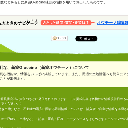
などをもとに新築O-uccino独自の指標を用いて算出したものです。
オウチーノ編集
な、新築O-uccino（新築オウチーノ）について
利な機能や、情報をいっぱい掲載しています。また、周辺の土地情報へも簡単にア
ことが出来ます。
情報は、情報提供会社の責任のもとに発信されております。（※掲載内容は各物件の情報提供日の
了承ください。）
件付き土地）など、不動産の購入に関する最新情報については、購入者ご自身が情報を確認さ
マンションや一戸建て、土地など）・記事・写真・図表・データベースをはじめとするコンテンツ