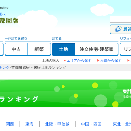
cino」
国へ
土地の購入
エリアから探す
沿線から探す
キング
>首都圏 80㎡～90㎡土地ランキング
集計
掲載
関西
東海
北陸・甲信越
中国・四国
東北・北