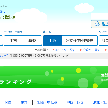
cino」
国へ
土地の購入
エリアから探す
沿線から探す
キング
>首都圏 5,000万円～6,000万円土地ランキング
集計
掲載
関西
東海
北陸・甲信越
中国・四国
東北・北