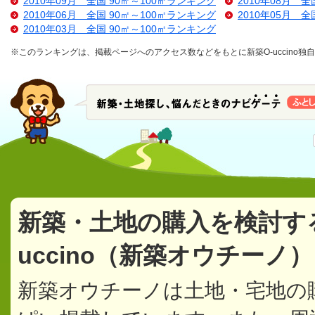
2010年09月 全国 90㎡～100㎡ランキング
2010年08月 全
2010年06月 全国 90㎡～100㎡ランキング
2010年05月 全
2010年03月 全国 90㎡～100㎡ランキング
※このランキングは、掲載ページへのアクセス数などをもとに新築O-uccino
新築・土地の購入を検討す
uccino（新築オウチーノ
新築オウチーノは土地・宅地の