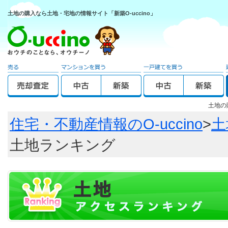
土地の購入なら土地・宅地の情報サイト「新築O-uccino」
土地の
住宅・不動産情報のO-uccino
>
土
土地ランキング