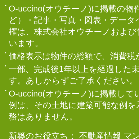
O-uccino(オウチーノ)に掲
ど）・記事・写真・図表・データ
権は、株式会社オウチーノおよび
います。
価格表示は物件の総額で、消費税
一部、完成後1年以上を経過した
す。あしからずご了承ください。
O-uccino(オウチーノ)に掲
例は、その土地に建築可能な例を
務はありません。
新築のお役立ち：
不動産情報
マ