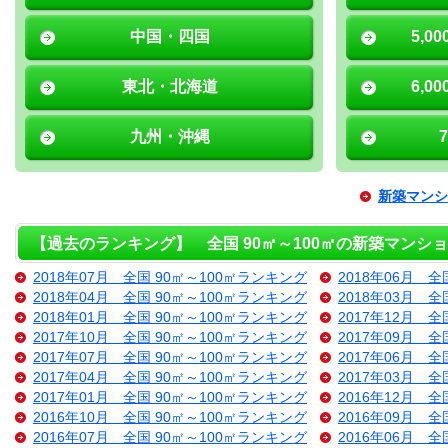
中国・四国
5,0
東北・北海道
6,0
九州・沖縄
新築マンシ
【過去のランキング】 全国 90㎡～100㎡の新築マンシ
2018年07月 全国 90㎡～100㎡ランキング
2018年06月 全
2018年04月 全国 90㎡～100㎡ランキング
2018年03月 全
2018年01月 全国 90㎡～100㎡ランキング
2017年12月 全
2017年10月 全国 90㎡～100㎡ランキング
2017年09月 全
2017年07月 全国 90㎡～100㎡ランキング
2017年06月 全
2017年04月 全国 90㎡～100㎡ランキング
2017年03月 全
2017年01月 全国 90㎡～100㎡ランキング
2016年12月 全
2016年10月 全国 90㎡～100㎡ランキング
2016年09月 全
2016年07月 全国 90㎡～100㎡ランキング
2016年06月 全