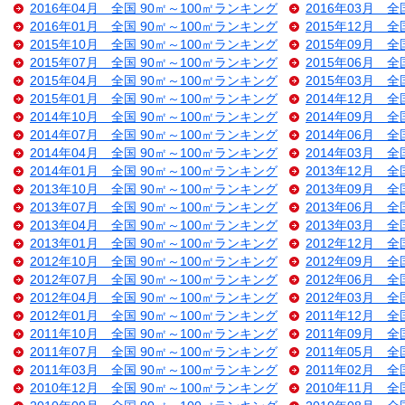
2016年04月 全国 90㎡～100㎡ランキング
2016年03月 全
2016年01月 全国 90㎡～100㎡ランキング
2015年12月 全
2015年10月 全国 90㎡～100㎡ランキング
2015年09月 全
2015年07月 全国 90㎡～100㎡ランキング
2015年06月 全
2015年04月 全国 90㎡～100㎡ランキング
2015年03月 全
2015年01月 全国 90㎡～100㎡ランキング
2014年12月 全
2014年10月 全国 90㎡～100㎡ランキング
2014年09月 全
2014年07月 全国 90㎡～100㎡ランキング
2014年06月 全
2014年04月 全国 90㎡～100㎡ランキング
2014年03月 全
2014年01月 全国 90㎡～100㎡ランキング
2013年12月 全
2013年10月 全国 90㎡～100㎡ランキング
2013年09月 全
2013年07月 全国 90㎡～100㎡ランキング
2013年06月 全
2013年04月 全国 90㎡～100㎡ランキング
2013年03月 全
2013年01月 全国 90㎡～100㎡ランキング
2012年12月 全
2012年10月 全国 90㎡～100㎡ランキング
2012年09月 全
2012年07月 全国 90㎡～100㎡ランキング
2012年06月 全
2012年04月 全国 90㎡～100㎡ランキング
2012年03月 全
2012年01月 全国 90㎡～100㎡ランキング
2011年12月 全
2011年10月 全国 90㎡～100㎡ランキング
2011年09月 全
2011年07月 全国 90㎡～100㎡ランキング
2011年05月 全
2011年03月 全国 90㎡～100㎡ランキング
2011年02月 全
2010年12月 全国 90㎡～100㎡ランキング
2010年11月 全