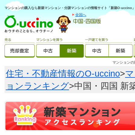
マンションの購入なら新築マンション・分譲マンションの情報サイト「新築O-uccino
全国へ
マンション
住宅・不動産情報のO-uccino
>
マ
ョンランキング
>中国・四国 