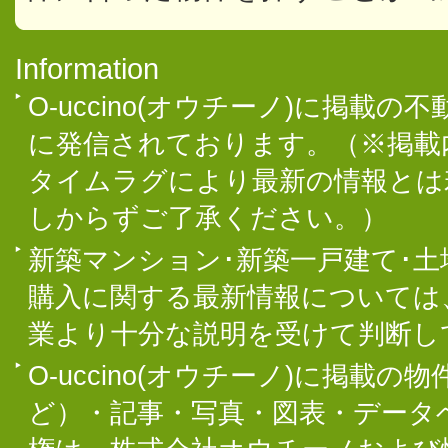
Information
O-uccino(オウチーノ)に掲
に発信されております。（※掲載
タイムラグにより最新の情報とは
しからずご了承ください。）
新築マンション･新築一戸建て･
購入に関する最新情報については
業より十分な説明を受けて判断し
O-uccino(オウチーノ)に掲
ど）・記事・写真・図表・データ