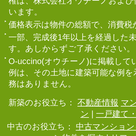
権は、株式会社オウチーノおよび
います。
価格表示は物件の総額で、消費税
一部、完成後1年以上を経過した
す。あしからずご了承ください。
O-uccino(オウチーノ)に掲
例は、その土地に建築可能な例を
務はありません。
新築のお役立ち：
不動産情報
マ
ン
|
一戸建て
中古のお役立ち：
中古マンション