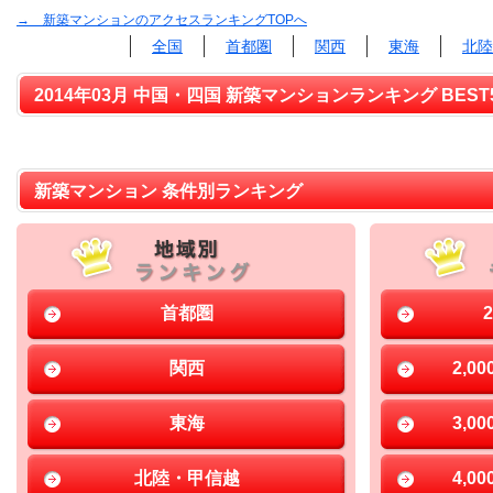
→ 新築マンションのアクセスランキングTOPへ
全国
首都圏
関西
東海
北陸
2014年03月 中国・四国 新築マンションランキング BEST
新築マンション 条件別ランキング
首都圏
関西
2,0
東海
3,0
北陸・甲信越
4,0