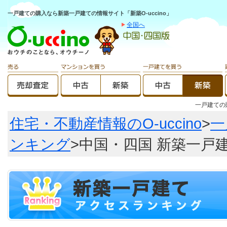
一戸建ての購入なら新築一戸建ての情報サイト「新築O-uccino」
全国へ
一戸建て
住宅・不動産情報のO-uccino
>
一
ンキング
>中国・四国 新築一戸