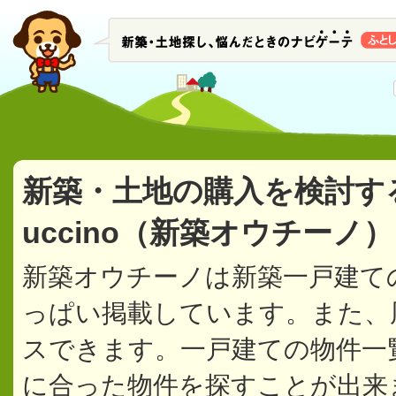
新築・土地の購入を検討す
uccino（新築オウチーノ
新築オウチーノは新築一戸建て
っぱい掲載しています。また、
スできます。一戸建ての物件一
に合った物件を探すことが出来