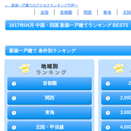
→ 新築一戸建てのアクセスランキングTOPへ
全国
首都圏
関西
東海
北陸
2017年04月 中国・四国 新築一戸建てランキング BEST5
新築一戸建て 条件別ランキング
首都圏
関西
2,0
東海
3,0
北陸・甲信越
4,0