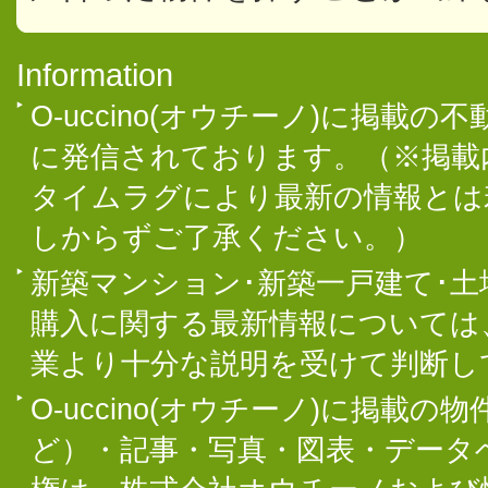
Information
O-uccino(オウチーノ)に掲
に発信されております。（※掲載
タイムラグにより最新の情報とは
しからずご了承ください。）
新築マンション･新築一戸建て･
購入に関する最新情報については
業より十分な説明を受けて判断し
O-uccino(オウチーノ)に掲
ど）・記事・写真・図表・データ