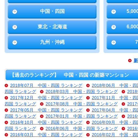
中国・四国
5,0
東北・北海道
6,0
九州・沖縄
新
【過去のランキング】 中国・四国 の新築マンション
2018年07月 中国・四国 ランキング
2018年06月 中国・
四国 ランキング
2018年03月 中国・四国 ランキング
20
2017年12月 中国・四国 ランキング
2017年11月 中国・
四国 ランキング
2017年08月 中国・四国 ランキング
20
2017年05月 中国・四国 ランキング
2017年04月 中国・
四国 ランキング
2017年01月 中国・四国 ランキング
20
2016年10月 中国・四国 ランキング
2016年09月 中国・
四国 ランキング
2016年06月 中国・四国 ランキング
20
2016年03月 中国・四国 ランキング
2016年02月 中国・