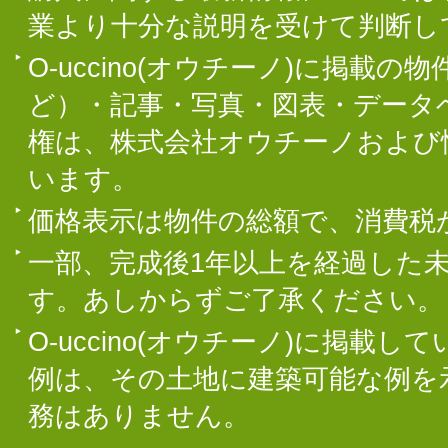
業より十分な説明を受けて判断し
O-uccino(オウチーノ)に掲
ど）・記事・写真・図表・データ
権は、株式会社オウチーノおよび
います。
価格表示は物件の総額で、消費税
一部、完成後1年以上を経過した
す。あしからずご了承ください。
O-uccino(オウチーノ)に掲
例は、その土地に建築可能な例を
務はありません。