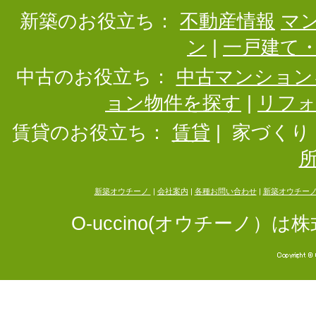
新築のお役立ち：
不動産情報
マ
ン
|
一戸建て
中古のお役立ち：
中古マンション
ョン物件を探す
|
リフ
賃貸のお役立ち：
賃貸
|
家づくり
新築オウチーノ
|
会社案内
|
各種お問い合わせ
|
新築オウチー
O-uccino(オウチーノ