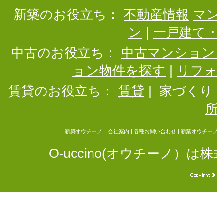
新築のお役立ち：
不動産情報
マ
ン
|
一戸建て
中古のお役立ち：
中古マンション
ョン物件を探す
|
リフ
賃貸のお役立ち：
賃貸
|
家づくり
新築オウチーノ
|
会社案内
|
各種お問い合わせ
|
新築オウチー
O-uccino(オウチーノ