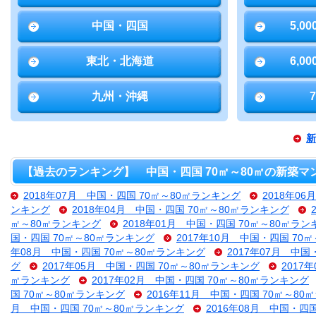
中国・四国
5,0
東北・北海道
6,0
九州・沖縄
新
【過去のランキング】 中国・四国 70㎡～80㎡の新築マ
2018年07月 中国・四国 70㎡～80㎡ランキング
2018年0
ンキング
2018年04月 中国・四国 70㎡～80㎡ランキング
㎡～80㎡ランキング
2018年01月 中国・四国 70㎡～80㎡ラン
国・四国 70㎡～80㎡ランキング
2017年10月 中国・四国 70
年08月 中国・四国 70㎡～80㎡ランキング
2017年07月 中国
グ
2017年05月 中国・四国 70㎡～80㎡ランキング
2017
㎡ランキング
2017年02月 中国・四国 70㎡～80㎡ランキング
国 70㎡～80㎡ランキング
2016年11月 中国・四国 70㎡～80
月 中国・四国 70㎡～80㎡ランキング
2016年08月 中国・四