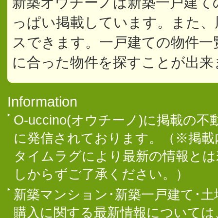
新築オウチーノは新築一戸建て
っぱい掲載しています。また、
スできます。一戸建ての物件一
に合った物件を探すことが出来
Information
O-uccino(オウチーノ)に掲
に発信されております。（※掲載
タイムラグにより最新の情報とは
しからずご了承ください。）
新築マンション･新築一戸建て･
購入に関する最新情報については