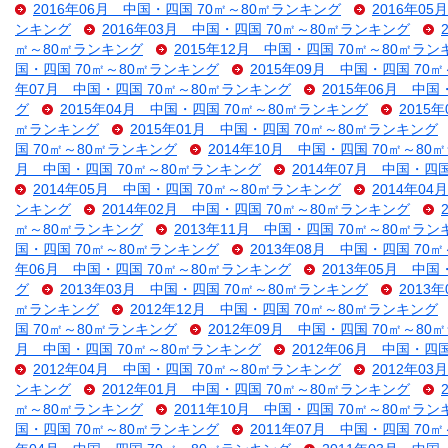
2016年06月 中国・四国 70㎡～80㎡ランキング
2016年0
ンキング
2016年03月 中国・四国 70㎡～80㎡ランキング
㎡～80㎡ランキング
2015年12月 中国・四国 70㎡～80㎡ラン
国・四国 70㎡～80㎡ランキング
2015年09月 中国・四国 70
年07月 中国・四国 70㎡～80㎡ランキング
2015年06月 中国
グ
2015年04月 中国・四国 70㎡～80㎡ランキング
2015
㎡ランキング
2015年01月 中国・四国 70㎡～80㎡ランキング
国 70㎡～80㎡ランキング
2014年10月 中国・四国 70㎡～80
月 中国・四国 70㎡～80㎡ランキング
2014年07月 中国・四
2014年05月 中国・四国 70㎡～80㎡ランキング
2014年0
ンキング
2014年02月 中国・四国 70㎡～80㎡ランキング
㎡～80㎡ランキング
2013年11月 中国・四国 70㎡～80㎡ラン
国・四国 70㎡～80㎡ランキング
2013年08月 中国・四国 70
年06月 中国・四国 70㎡～80㎡ランキング
2013年05月 中国
グ
2013年03月 中国・四国 70㎡～80㎡ランキング
2013
㎡ランキング
2012年12月 中国・四国 70㎡～80㎡ランキング
国 70㎡～80㎡ランキング
2012年09月 中国・四国 70㎡～80
月 中国・四国 70㎡～80㎡ランキング
2012年06月 中国・四
2012年04月 中国・四国 70㎡～80㎡ランキング
2012年0
ンキング
2012年01月 中国・四国 70㎡～80㎡ランキング
㎡～80㎡ランキング
2011年10月 中国・四国 70㎡～80㎡ラン
国・四国 70㎡～80㎡ランキング
2011年07月 中国・四国 70