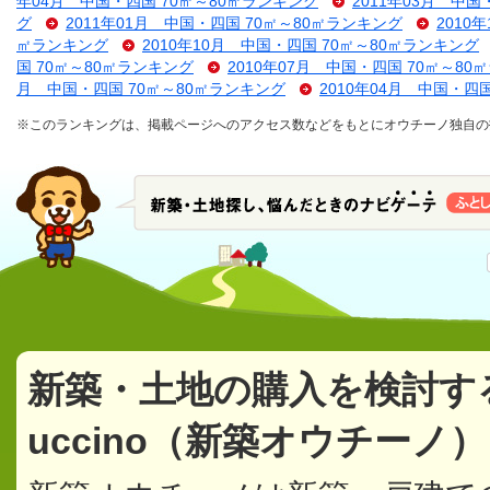
年04月 中国・四国 70㎡～80㎡ランキング
2011年03月 中国
グ
2011年01月 中国・四国 70㎡～80㎡ランキング
2010
㎡ランキング
2010年10月 中国・四国 70㎡～80㎡ランキング
国 70㎡～80㎡ランキング
2010年07月 中国・四国 70㎡～80
月 中国・四国 70㎡～80㎡ランキング
2010年04月 中国・四
※このランキングは、掲載ページへのアクセス数などをもとにオウチーノ独自の
新築・土地の購入を検討す
uccino（新築オウチーノ