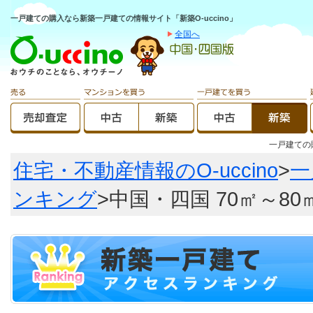
一戸建ての購入なら新築一戸建ての情報サイト「新築O-uccino」
全国へ
一戸建て
住宅・不動産情報のO-uccino
>
一
ンキング
>中国・四国 70㎡～