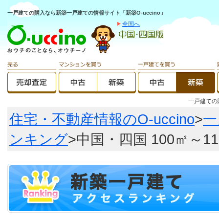
一戸建ての購入なら新築一戸建ての情報サイト「新築O-uccino」
全国へ
一戸建て
住宅・不動産情報のO-uccino
>
一
ンキング
>中国・四国 100㎡～