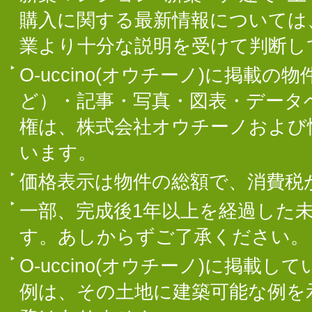
購入に関する最新情報については
業より十分な説明を受けて判断し
O-uccino(オウチーノ)に掲
ど）・記事・写真・図表・データ
権は、株式会社オウチーノおよび
います。
価格表示は物件の総額で、消費税
一部、完成後1年以上を経過した
す。あしからずご了承ください。
O-uccino(オウチーノ)に掲
例は、その土地に建築可能な例を