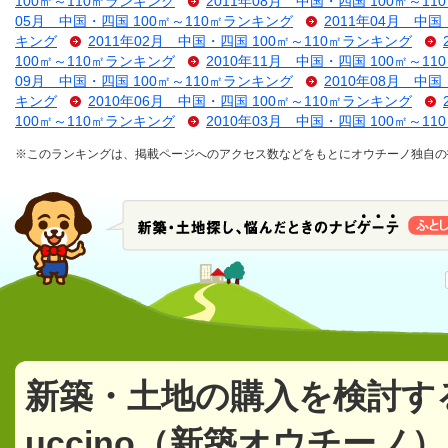
100㎡～110㎡ランキング
2011年08月 中国・四国 100㎡～1
05月 中国・四国 100㎡～110㎡ランキング
2011年04月 中国
キング
2011年02月 中国・四国 100㎡～110㎡ランキング
100㎡～110㎡ランキング
2010年11月 中国・四国 100㎡～1
09月 中国・四国 100㎡～110㎡ランキング
2010年08月 中国
キング
2010年06月 中国・四国 100㎡～110㎡ランキング
100㎡～110㎡ランキング
2010年03月 中国・四国 100㎡～1
※このランキングは、掲載ページへのアクセス数などをもとにオウチーノ独自の
新築・土地の購入を検討す
uccino（新築オウチーノ