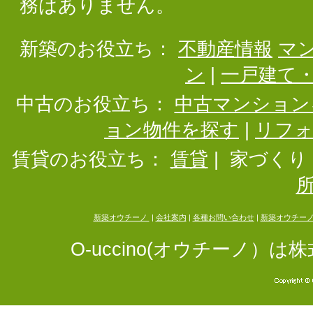
務はありません。
新築のお役立ち：
不動産情報
マ
ン
|
一戸建て
中古のお役立ち：
中古マンション
ョン物件を探す
|
リフ
賃貸のお役立ち：
賃貸
|
家づくり
新築オウチーノ
|
会社案内
|
各種お問い合わせ
|
新築オウチー
O-uccino(オウチーノ