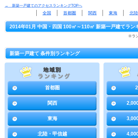
→ 新築一戸建てのアクセスランキングTOPへ
全国
首都圏
関西
東海
北陸
2014年01月 中国・四国 100㎡～110㎡ 新築一戸建てランキ
※ラ
新築一戸建て 条件別ランキング
首都圏
関西
2,0
東海
3,0
北陸・甲信越
4,0