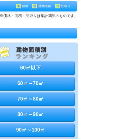
価
価格
建
建物面積
間
間取り
戸建て※価格・面積・間取りは集計期間のものです。
60㎡以下
60㎡～70㎡
70㎡～80㎡
80㎡～90㎡
90㎡～100㎡