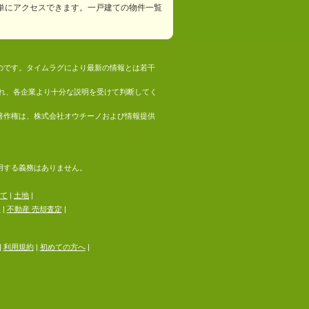
単にアクセスできます。一戸建ての物件一覧
ものです。タイムラグにより最新の情報とは若干
れ、各企業より十分な説明を受けて判断してく
の著作権は、株式会社オウチーノおよび情報提供
採用する義務はありません。
て
|
土地
|
る
|
不動産 売却査定
|
|
利用規約
|
初めての方へ
|