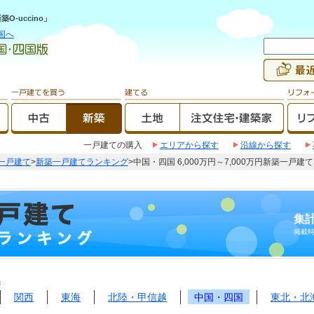
-uccino」
国へ
一戸建ての購入
エリアから探す
沿線から探す
一戸建て
>
新築一戸建てランキング
>中国・四国 6,000万円～7,000万円新築一戸
集計
掲載
へ
関西
東海
北陸・甲信越
中国・四国
東北・北