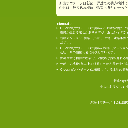
新築オウチーノは新築一戸建ての購入検討に
からは、絞り込み機能で希望の条件に合った
Information
O-uccino(オウチーノ)に掲載の不動産
差異が生じる場合がありますが、あしからずご
新築マンション･新築一戸建て･土地（建築条
ださい。
O-uccino(オウチーノ)に掲載の物件（
会社、その他権利者に帰属しています。
価格表示は物件の総額で、消費税が課税される
一部、完成後1年以上を経過した未入居物件が
O-uccino(オウチーノ)に掲載している土
新築のお
中古のお役立ち：
新築オウチーノ
|
会社案