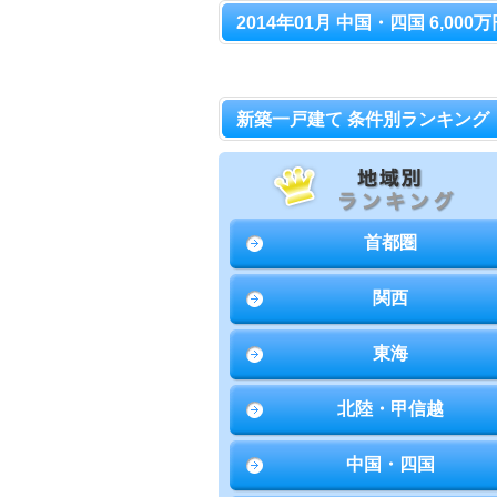
2014年01月 中国・四国 6,00
新築一戸建て 条件別ランキング
首都圏
関西
東海
北陸・甲信越
中国・四国