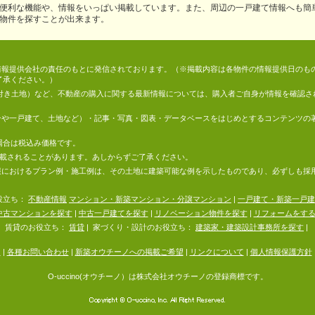
便利な機能や、情報をいっぱい掲載しています。また、周辺の一戸建て情報へも簡
物件を探すことが出来ます。
情報は、情報提供会社の責任のもとに発信されております。（※掲載内容は各物件の情報提供日の
了承ください。）
件付き土地）など、不動産の購入に関する最新情報については、購入者ご自身が情報を確認さ
マンションや一戸建て、土地など）・記事・写真・図表・データベースをはじめとするコンテンツ
場合は税込み価格です。
掲載されることがあります。あしからずご了承ください。
地の情報におけるプラン例・施工例は、その土地に建築可能な例を示したものであり、必ずしも
役立ち：
不動産情報
マンション・新築マンション・分譲マンション
|
一戸建て・新築一戸建
中古マンションを探す
|
中古一戸建てを探す
|
リノベーション物件を探す
|
リフォームをす
賃貸のお役立ち：
賃貸
|
家づくり・設計のお役立ち：
建築家・建築設計事務所を探す
|
内
|
各種お問い合わせ
|
新築オウチーノへの掲載ご希望
|
リンクについて
|
個人情報保護方針
O-uccino(オウチーノ）は株式会社オウチーノの登録商標です。