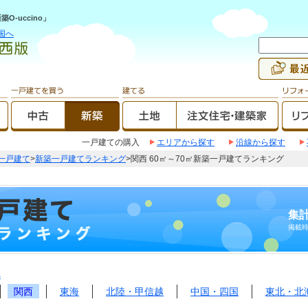
-uccino」
国へ
一戸建ての購入
エリアから探す
沿線から探す
一戸建て
>
新築一戸建てランキング
>関西 60㎡～70㎡新築一戸建てランキング
集計
掲載
へ
関西
東海
北陸・甲信越
中国・四国
東北・北