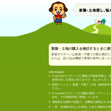
新築・土地の購入を検討するときに便利
新築オウチーノは新築一戸建ての購入検討に
からは、絞り込み機能で希望の条件に合った
Information
O-uccino(オウチーノ)に掲載の不動産
差異が生じる場合がありますが、あしからずご
新築マンション･新築一戸建て･土地（建築条
ださい。
O-uccino(オウチーノ)に掲載の物件（
会社、その他権利者に帰属しています。
価格表示は物件の総額で、消費税が課税される
一部、完成後1年以上を経過した未入居物件が