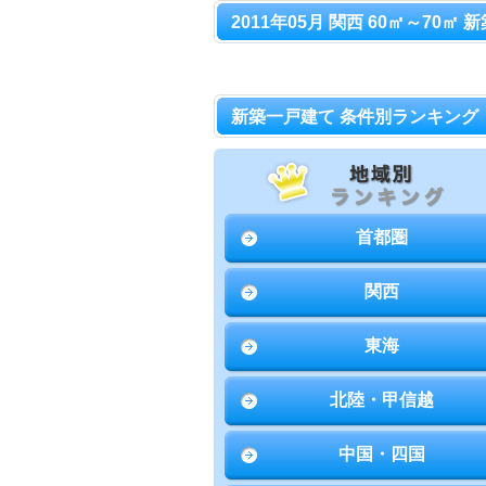
2011年05月 関西 60㎡～70㎡
新築一戸建て 条件別ランキング
首都圏
関西
東海
北陸・甲信越
中国・四国