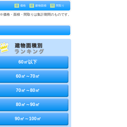
価
価格
建
建物面積
間
間取り
建て※価格・面積・間取りは集計期間のものです。
60㎡以下
60㎡～70㎡
70㎡～80㎡
80㎡～90㎡
90㎡～100㎡