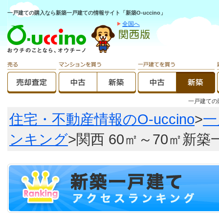
一戸建ての購入なら新築一戸建ての情報サイト「新築O-uccino」
全国へ
一戸建て
住宅・不動産情報のO-uccino
>
一
ンキング
>関西 60㎡～70㎡新