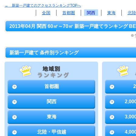
→ 新築一戸建てのアクセスランキングTOPへ
全国
首都圏
関西
東海
北陸
2013年04月 関西 60㎡～70㎡ 新築一戸建てランキング BE
※
新築一戸建て 条件別ランキング
首都圏
関西
2,0
東海
3,0
北陸・甲信越
4,0