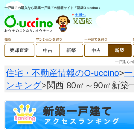
一戸建ての購入なら新築一戸建ての情報サイト「新築O-uccino」
全国へ
一戸建て
住宅・不動産情報のO-uccino
>
一
ンキング
>関西 80㎡～90㎡新