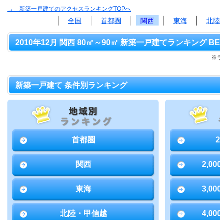
→ 新築一戸建てのアクセスランキングTOPへ
全国
首都圏
関西
東海
北陸
2010年12月 関西 80㎡～90㎡ 新築一戸建てランキング BE
※
新築一戸建て 条件別ランキング
首都圏
関西
2,0
東海
3,0
北陸・甲信越
4,0