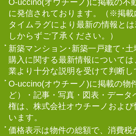
O-uccino(オウチーノ)に掲
に発信されております。（※掲載
タイムラグにより最新の情報とは
しからずご了承ください。）
新築マンション･新築一戸建て･
購入に関する最新情報については
業より十分な説明を受けて判断し
O-uccino(オウチーノ)に掲
ど）・記事・写真・図表・データ
権は、株式会社オウチーノおよび
います。
価格表示は物件の総額で、消費税