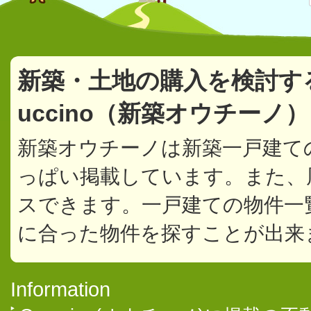
新築・土地の購入を検討す
uccino（新築オウチーノ
新築オウチーノは新築一戸建て
っぱい掲載しています。また、
スできます。一戸建ての物件一
に合った物件を探すことが出来
Information