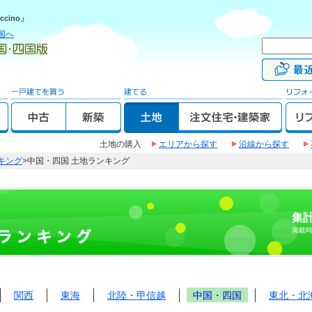
cino」
国へ
土地の購入
エリアから探す
沿線から探す
キング
>中国・四国 土地ランキング
集計
掲載
関西
東海
北陸・甲信越
中国・四国
東北・北