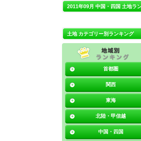
2011年09月 中国・四国 土地ラン
土地 カテゴリー別ランキング
首都圏
関西
東海
北陸・甲信越
中国・四国