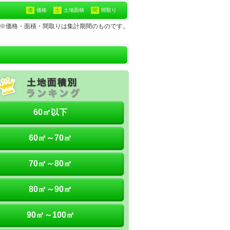
価
価格
土
土地面積
間
間取り
地※価格・面積・間取りは集計期間のものです。
60㎡以下
60㎡～70㎡
70㎡～80㎡
80㎡～90㎡
90㎡～100㎡