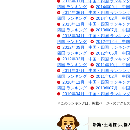
2015年01月 中国・四国 ランキン
四国 ランキング
2014年09月 中
2014年06月 中国・四国 ランキン
四国 ランキング
2014年02月 中
2013年11月 中国・四国 ランキン
四国 ランキング
2013年07月 中
2013年04月 中国・四国 ランキン
四国 ランキング
2012年12月 中
2012年09月 中国・四国 ランキン
四国 ランキング
2012年05月 中
2012年02月 中国・四国 ランキン
四国 ランキング
2011年10月 中
2011年07月 中国・四国 ランキン
四国 ランキング
2011年02月 中
2010年11月 中国・四国 ランキン
四国 ランキング
2010年07月 中
2010年04月 中国・四国 ランキン
※このランキングは、掲載ページへのアクセス数