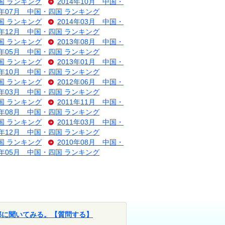
四国 ランキング
2014年10月 中国・
4年07月 中国・四国 ランキング
四国 ランキング
2014年03月 中国・
3年12月 中国・四国 ランキング
四国 ランキング
2013年08月 中国・
3年05月 中国・四国 ランキング
四国 ランキング
2013年01月 中国・
2年10月 中国・四国 ランキング
四国 ランキング
2012年06月 中国・
2年03月 中国・四国 ランキング
四国 ランキング
2011年11月 中国・
1年08月 中国・四国 ランキング
四国 ランキング
2011年03月 中国・
0年12月 中国・四国 ランキング
四国 ランキング
2010年08月 中国・
0年05月 中国・四国 ランキング
部に聞いてみる。【質問する】