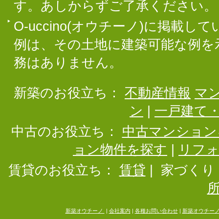
す。あしからずご了承ください。
O-uccino(オウチーノ)に掲
例は、その土地に建築可能な例を
務はありません。
新築のお役立ち：
不動産情報
マ
ン
|
一戸建て
中古のお役立ち：
中古マンション
ョン物件を探す
|
リフ
賃貸のお役立ち：
賃貸
|
家づくり
新築オウチーノ
|
会社案内
|
各種お問い合わせ
|
新築オウチー