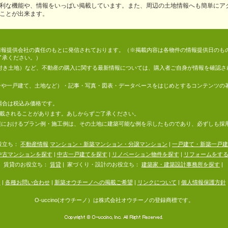
利な機能や、情報をいっぱい掲載しています。また、周辺の土地情報へも簡単にア
ことが出来ます。
情報は、情報提供会社の責任のもとに発信されております。（※掲載内容は各物件の情報提供日の
了承ください。）
件付き土地）など、不動産の購入に関する最新情報については、購入者ご自身が情報を確認さ
マンションや一戸建て、土地など）・記事・写真・図表・データベースをはじめとするコンテンツ
場合は税込み価格です。
掲載されることがあります。あしからずご了承ください。
地の情報におけるプラン例・施工例は、その土地に建築可能な例を示したものであり、必ずしも
役立ち：
不動産情報
マンション・新築マンション・分譲マンション
|
一戸建て・新築一戸建
中古マンションを探す
|
中古一戸建てを探す
|
リノベーション物件を探す
|
リフォームをす
賃貸のお役立ち：
賃貸
|
家づくり・設計のお役立ち：
建築家・建築設計事務所を探す
|
内
|
各種お問い合わせ
|
新築オウチーノへの掲載ご希望
|
リンクについて
|
個人情報保護方針
O-uccino(オウチーノ）は株式会社オウチーノの登録商標です。