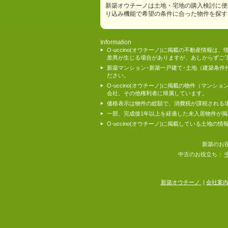
新築オウチーノは土地・宅地の購入検討に便
り込み機能で希望の条件に合った物件を探す
Information
O-uccino(オウチーノ)に掲載の不動産
差異が生じる場合がありますが、あしからずご
新築マンション･新築一戸建て･土地（建築条
ださい。
O-uccino(オウチーノ)に掲載の物件（
会社、その他権利者に帰属しています。
価格表示は物件の総額で、消費税が課税される
一部、完成後1年以上を経過した未入居物件が
O-uccino(オウチーノ)に掲載している土
新築のお
中古のお役立ち：
新築オウチーノ
|
会社案