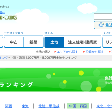
cino」
国へ
土地の購入
エリアから探す
沿線から探す
キング
>中国・四国 4,000万円～5,000万円土地ランキング
集計
掲載
関西
東海
北陸・甲信越
中国・四国
東北・北