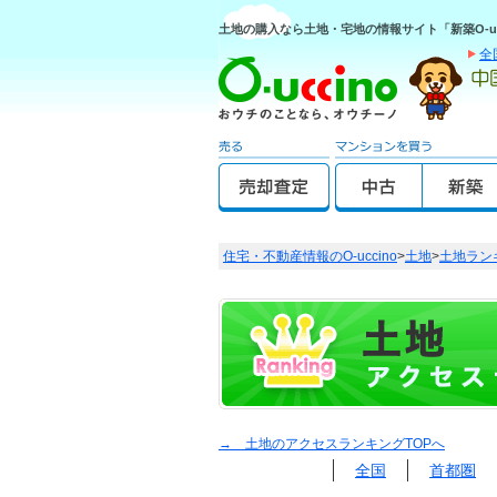
土地の購入なら土地・宅地の情報サイト「新築O-uc
全
住宅・不動産情報のO-uccino
>
土地
>
土地ラン
→ 土地のアクセスランキングTOPへ
全国
首都圏