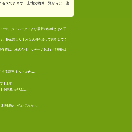
クセスできます。土地の物件一覧からは、絞
ものです。タイムラグにより最新の情報とは若干
れ、各企業より十分な説明を受けて判断してく
の著作権は、株式会社オウチーノおよび情報提供
採用する義務はありません。
て
|
土地
|
る
|
不動産 売却査定
|
|
利用規約
|
初めての方へ
|