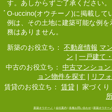
す。あしからずご了承ください。
O-uccino(オウチーノ)に掲
例は、その土地に建築可能な例を
務はありません。
新築のお役立ち：
不動産情報
マ
ン
|
一戸建て
中古のお役立ち：
中古マンション
ョン物件を探す
|
リフ
賃貸のお役立ち：
賃貸
|
家づくり
新築オウチーノ
|
会社案内
|
各種お問い合わせ
|
新築オウチー