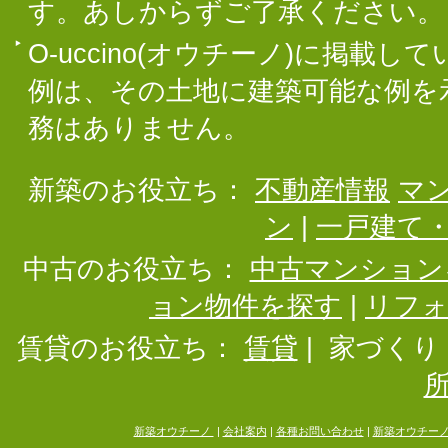
す。あしからずご了承ください。
O-uccino(オウチーノ)に掲
例は、その土地に建築可能な例を
務はありません。
新築のお役立ち：
不動産情報
マ
ン
|
一戸建て
中古のお役立ち：
中古マンション
ョン物件を探す
|
リフ
賃貸のお役立ち：
賃貸
|
家づくり
新築オウチーノ
|
会社案内
|
各種お問い合わせ
|
新築オウチー