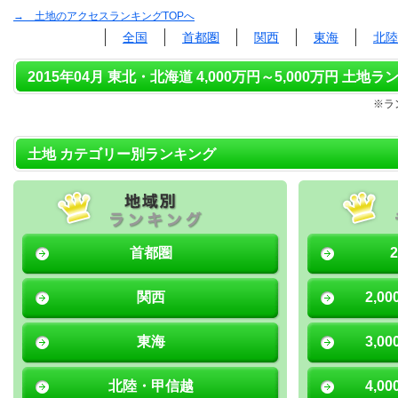
→ 土地のアクセスランキングTOPへ
全国
首都圏
関西
東海
北陸
2015年04月 東北・北海道 4,000万円～5,000万円 土地ラ
※ラ
土地 カテゴリー別ランキング
首都圏
関西
2,0
東海
3,0
北陸・甲信越
4,0