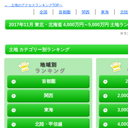
→ 土地のアクセスランキングTOPへ
全国
首都圏
関西
東海
北陸
2017年11月 東北・北海道 4,000万円～5,000万円 土地ラ
※ラ
土地 カテゴリー別ランキング
首都圏
関西
2,0
東海
3,0
北陸・甲信越
4,0