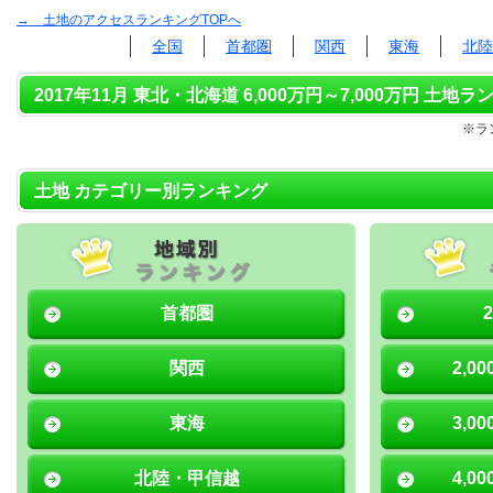
→ 土地のアクセスランキングTOPへ
全国
首都圏
関西
東海
北陸
2017年11月 東北・北海道 6,000万円～7,000万円 土地ラ
※ラ
土地 カテゴリー別ランキング
首都圏
関西
2,0
東海
3,0
北陸・甲信越
4,0