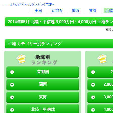
→ 土地のアクセスランキングTOPへ
全国
首都圏
関西
東海
北陸
2014年05月 北陸・甲信越 3,000万円～4,000万円 土地ラ
※ラ
土地 カテゴリー別ランキング
首都圏
関西
2,0
東海
3,0
北陸・甲信越
4,0