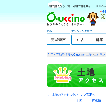
土地の購入なら土地・宅地の情報サイト「新築O-uc
全
住宅・不動産情報のO-uccino
>
土地
>
土地ラン
→ 土地のアクセスランキングTOPへ
全国
首都圏