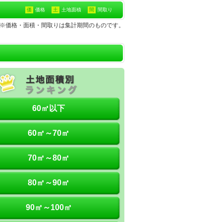
価
価格
土
土地面積
間
間取り
地※価格・面積・間取りは集計期間のものです。
60㎡以下
60㎡～70㎡
70㎡～80㎡
80㎡～90㎡
90㎡～100㎡