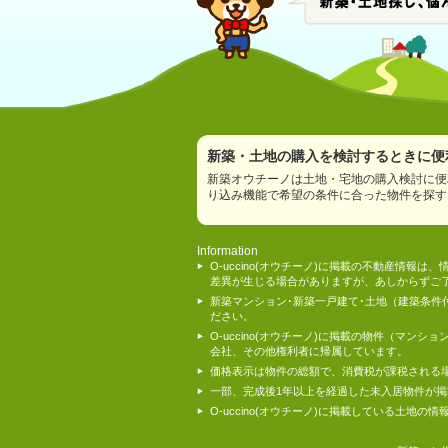
新築・土地の購入を検討するときに便利
新築オウチーノは土地・宅地の購入検討に便
り込み機能で希望の条件に合った物件を探す
Information
O-uccino(オウチーノ)に掲載の不動産
差異が生じる場合がありますが、あしからずご
新築マンション･新築一戸建て･土地（建築条
ださい。
O-uccino(オウチーノ)に掲載の物件（
会社、その他権利者に帰属しています。
価格表示は物件の総額で、消費税が課税される
一部、完成後1年以上を経過した未入居物件が
O-uccino(オウチーノ)に掲載している土