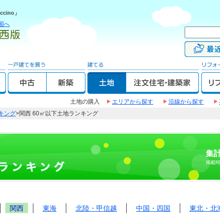
cino」
国へ
土地の購入
エリアから探す
沿線から探す
キング
>関西 60㎡以下土地ランキング
集計
掲載
関西
東海
北陸・甲信越
中国・四国
東北・北