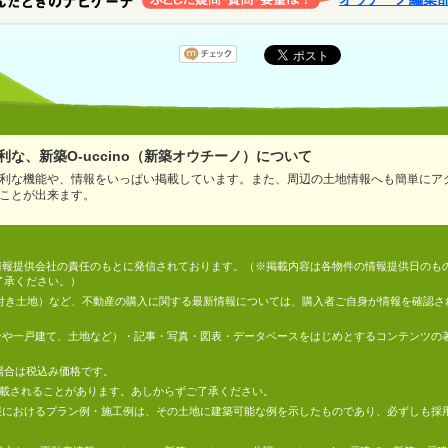
な、新築O-uccino（新築オウチーノ）について
利な機能や、情報をいっぱい掲載しています。また、周辺の土地情報へも簡単にア
ことが出来ます。
情報は、情報提供会社の責任のもとに発信されております。（※掲載内容は各物件の情報提供日の
了承ください。）
件付き土地）など、不動産の購入に関する最新情報については、購入者ご自身が情報を確認さ
マンションや一戸建て、土地など）・記事・写真・図表・データベースをはじめとするコンテンツ
場合は税込み価格です。
掲載されることがあります。あしからずご了承ください。
地の情報におけるプラン例・施工例は、その土地に建築可能な例を示したものであり、必ずしも