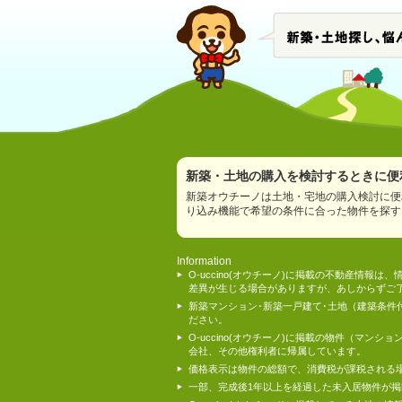
新築・土地の購入を検討するときに便利
新築オウチーノは土地・宅地の購入検討に便
り込み機能で希望の条件に合った物件を探す
Information
O-uccino(オウチーノ)に掲載の不動産
差異が生じる場合がありますが、あしからずご
新築マンション･新築一戸建て･土地（建築条
ださい。
O-uccino(オウチーノ)に掲載の物件（
会社、その他権利者に帰属しています。
価格表示は物件の総額で、消費税が課税される
一部、完成後1年以上を経過した未入居物件が