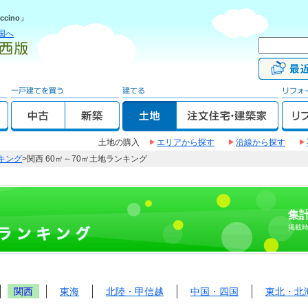
cino」
国へ
土地の購入
エリアから探す
沿線から探す
キング
>関西 60㎡～70㎡土地ランキング
集計
掲載
関西
東海
北陸・甲信越
中国・四国
東北・北