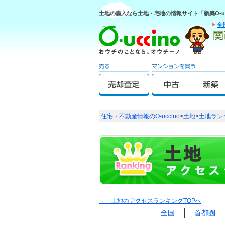
土地の購入なら土地・宅地の情報サイト「新築O-uc
全
住宅・不動産情報のO-uccino
>
土地
>
土地ラン
→ 土地のアクセスランキングTOPへ
全国
首都圏