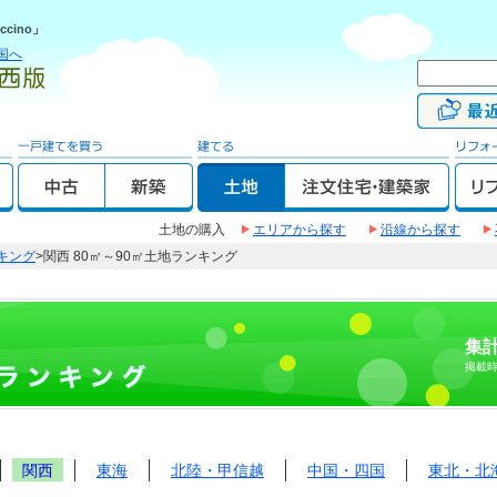
cino」
国へ
土地の購入
エリアから探す
沿線から探す
キング
>関西 80㎡～90㎡土地ランキング
集計
掲載
関西
東海
北陸・甲信越
中国・四国
東北・北