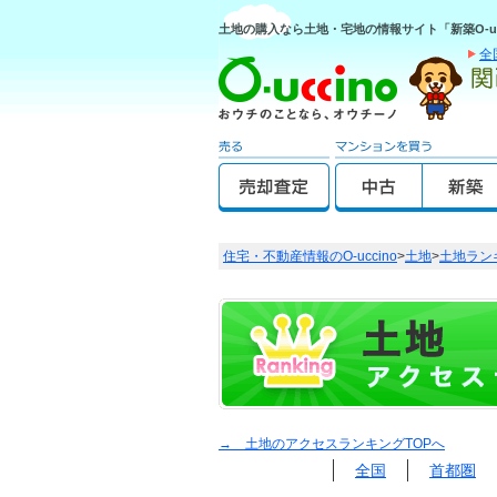
土地の購入なら土地・宅地の情報サイト「新築O-uc
全
住宅・不動産情報のO-uccino
>
土地
>
土地ラン
→ 土地のアクセスランキングTOPへ
全国
首都圏