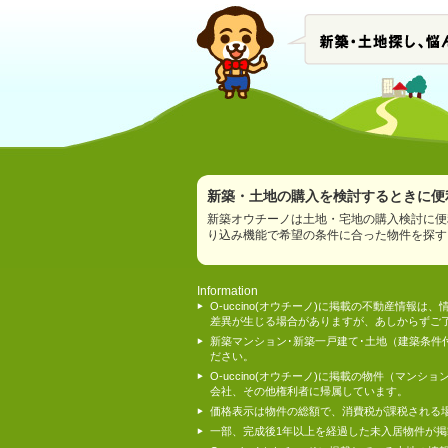
新築・土地の購入を検討するときに便利
新築オウチーノは土地・宅地の購入検討に便
り込み機能で希望の条件に合った物件を探す
Information
O-uccino(オウチーノ)に掲載の不動産
差異が生じる場合がありますが、あしからずご
新築マンション･新築一戸建て･土地（建築条
ださい。
O-uccino(オウチーノ)に掲載の物件（
会社、その他権利者に帰属しています。
価格表示は物件の総額で、消費税が課税される
一部、完成後1年以上を経過した未入居物件が