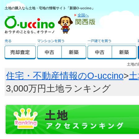
土地の購入なら土地・宅地の情報サイト「新築O-uccino」
全国へ
土地の
住宅・不動産情報のO-uccino
>
土
3,000万円土地ランキング