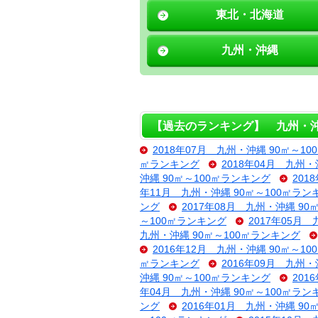
東北・北海道
九州・沖縄
【過去のランキング】 九州・沖縄
2018年07月 九州・沖縄 90㎡～1
㎡ランキング
2018年04月 九州・
沖縄 90㎡～100㎡ランキング
201
年11月 九州・沖縄 90㎡～100㎡ラン
ング
2017年08月 九州・沖縄 90
～100㎡ランキング
2017年05月
九州・沖縄 90㎡～100㎡ランキング
2016年12月 九州・沖縄 90㎡～1
㎡ランキング
2016年09月 九州・
沖縄 90㎡～100㎡ランキング
201
年04月 九州・沖縄 90㎡～100㎡ラン
ング
2016年01月 九州・沖縄 90