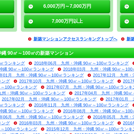
6,000万円～7,000万円
7,000万円以上
新築マンションアクセスランキングトップへ
新
 90㎡～100㎡の新築マンション
00㎡ランキング
2018年06月 九州・沖縄 90㎡～100㎡ランキング
沖縄 90㎡～100㎡ランキング
2018年03月 九州・沖縄 90㎡～10
8年01月 九州・沖縄 90㎡～100㎡ランキング
2017年12月 九州・
キング
2017年10月 九州・沖縄 90㎡～100㎡ランキング
201
㎡～100㎡ランキング
2017年07月 九州・沖縄 90㎡～100㎡ラン
 九州・沖縄 90㎡～100㎡ランキング
2017年04月 九州・沖縄 90
2017年02月 九州・沖縄 90㎡～100㎡ランキング
2017年01月
00㎡ランキング
2016年11月 九州・沖縄 90㎡～100㎡ランキング
沖縄 90㎡～100㎡ランキング
2016年08月 九州・沖縄 90㎡～10
6年06月 九州・沖縄 90㎡～100㎡ランキング
2016年05月 九州・
キング
2016年03月 九州・沖縄 90㎡～100㎡ランキング
201
㎡～100㎡ランキング
2015年12月 九州・沖縄 90㎡～100㎡ラン