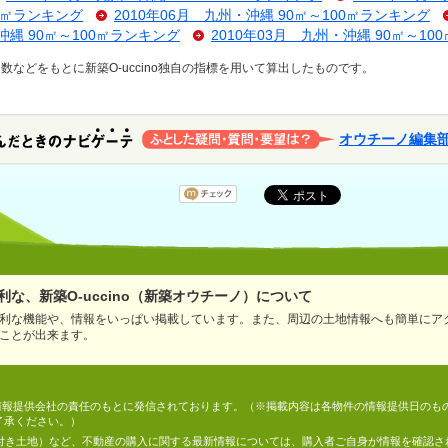
00㎡ランキング
2010年06月 九州・沖縄 90㎡～100㎡ランキング
沖縄 90㎡～100㎡ランキング
2010年03月 九州・沖縄 90㎡～10
などをもとに新築O-uccino独自の指標を用いて算出したものです。
オウチーノ編集
な、新築O-uccino（新築オウチーノ）について
利な機能や、情報をいっぱい掲載しています。また、周辺の土地情報へも簡単にア
ことが出来ます。
情報は、情報提供会社の責任のもとに発信されております。（※掲載内容は各物件の情報提供日の
了承ください。）
件付き土地）など、不動産の購入に関する最新情報については、購入者ご自身が情報を確認さ