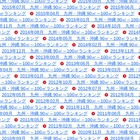
 九州・沖縄 90㎡～100㎡ランキング
2015年09月 九州・沖縄 90
2015年07月 九州・沖縄 90㎡～100㎡ランキング
2015年06月
00㎡ランキング
2015年04月 九州・沖縄 90㎡～100㎡ランキング
沖縄 90㎡～100㎡ランキング
2015年01月 九州・沖縄 90㎡～10
4年11月 九州・沖縄 90㎡～100㎡ランキング
2014年10月 九州・
キング
2014年08月 九州・沖縄 90㎡～100㎡ランキング
201
㎡～100㎡ランキング
2014年05月 九州・沖縄 90㎡～100㎡ラン
 九州・沖縄 90㎡～100㎡ランキング
2014年02月 九州・沖縄 90
2013年12月 九州・沖縄 90㎡～100㎡ランキング
2013年11月
00㎡ランキング
2013年09月 九州・沖縄 90㎡～100㎡ランキング
沖縄 90㎡～100㎡ランキング
2013年06月 九州・沖縄 90㎡～10
3年04月 九州・沖縄 90㎡～100㎡ランキング
2013年03月 九州・
キング
2013年01月 九州・沖縄 90㎡～100㎡ランキング
201
㎡～100㎡ランキング
2012年10月 九州・沖縄 90㎡～100㎡ラン
 九州・沖縄 90㎡～100㎡ランキング
2012年07月 九州・沖縄 90
2012年05月 九州・沖縄 90㎡～100㎡ランキング
2012年04月
00㎡ランキング
2012年02月 九州・沖縄 90㎡～100㎡ランキング
沖縄 90㎡～100㎡ランキング
2011年11月 九州・沖縄 90㎡～10
1年09月 九州・沖縄 90㎡～100㎡ランキング
2011年08月 九州・
キング
2011年05月 九州・沖縄 90㎡～100㎡ランキング
201
㎡～100㎡ランキング
2011年02月 九州・沖縄 90㎡～100㎡ラン
 九州・沖縄 90㎡～100㎡ランキング
2010年11月 九州・沖縄 90
2010年09月 九州・沖縄 90㎡～100㎡ランキング
2010年08月