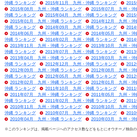
沖縄 ランキング
2015年11月 九州・沖縄 ランキング
20
2015年08月 九州・沖縄 ランキング
2015年07月 九州・
沖縄 ランキング
2015年04月 九州・沖縄 ランキング
20
2015年01月 九州・沖縄 ランキング
2014年12月 九州・
沖縄 ランキング
2014年09月 九州・沖縄 ランキング
20
2014年06月 九州・沖縄 ランキング
2014年05月 九州・
沖縄 ランキング
2014年02月 九州・沖縄 ランキング
20
2013年11月 九州・沖縄 ランキング
2013年10月 九州・
沖縄 ランキング
2013年07月 九州・沖縄 ランキング
20
2013年04月 九州・沖縄 ランキング
2013年03月 九州・
沖縄 ランキング
2012年12月 九州・沖縄 ランキング
20
2012年09月 九州・沖縄 ランキング
2012年08月 九州・
沖縄 ランキング
2012年05月 九州・沖縄 ランキング
20
2012年02月 九州・沖縄 ランキング
2012年01月 九州・
沖縄 ランキング
2011年10月 九州・沖縄 ランキング
20
2011年07月 九州・沖縄 ランキング
2011年05月 九州・
沖縄 ランキング
2011年02月 九州・沖縄 ランキング
20
2010年11月 九州・沖縄 ランキング
2010年10月 九州・
沖縄 ランキング
2010年07月 九州・沖縄 ランキング
20
2010年04月 九州・沖縄 ランキング
2010年03月 九州・
※このランキングは、掲載ページへのアクセス数などをもとにオウチーノ独自の