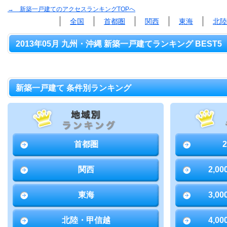
→ 新築一戸建てのアクセスランキングTOPへ
全国
首都圏
関西
東海
北陸
2013年05月 九州・沖縄 新築一戸建てランキング BEST5
新築一戸建て 条件別ランキング
首都圏
関西
2,0
東海
3,0
北陸・甲信越
4,0